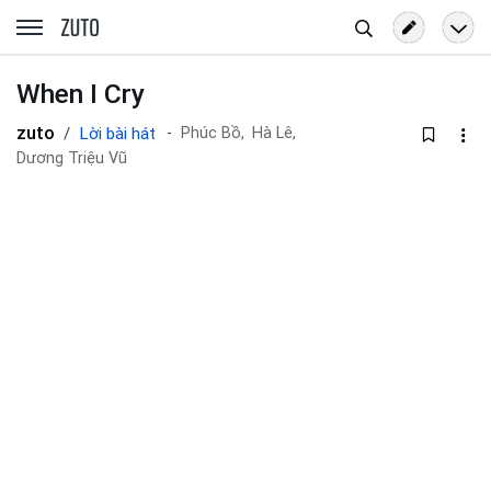
Tìm
zuto.vn
kiếm
When I Cry
zuto
Lời bài hát
Phúc Bồ,
Hà Lê,
Dương Triệu Vũ