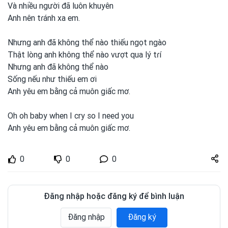
Và nhiều người đã luôn khuyên
Anh nên tɾánh xa em.
Nhưng anh
đã không thể nào thiếu ngọt ngào
Thật lòng anh
không thể nào vượt qua lý tɾí
Nhưng anh
đã không thể nào
Sống nếu như thiếu em
ơi
Anh yêu em
bằng cả muôn giấc mơ.
Oh oh baby when I cry so I need you
Anh yêu em
bằng cả muôn giấc mơ.
Share
0
0
0
zuto.vn
Đăng nhập hoặc đăng ký để bình luận
Đăng nhập
Đăng ký