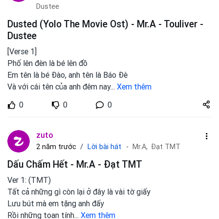
Dustee
Dusted (Yolo The Movie Ost) - Mr.A - Touliver -
Dustee
[Verse 1]
Phố lên đèn là bé lên đồ
Em tên là bé Đào, anh tên là Báo Đè
Và với cái tên của anh đêm nay
...
Xem thêm
Share
0
0
0
zuto.vn
zuto
Lời bài hát
2 năm trước
Mr.A,
Đạt TMT
Dấu Chấm Hết - Mr.A - Đạt TMT
Ver 1: (TMT)
Tất cả những gì còn lại ở đây là vài tờ giấy
Lưu bút mà em tặng anh đấy
Rồi những toan tính
...
Xem thêm