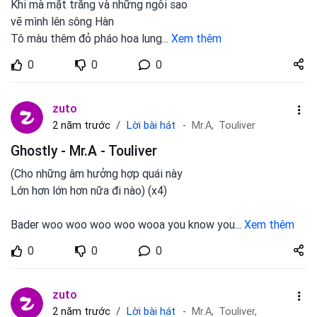
Khi mà mặt trăng và những ngôi sao
vẽ mình lên sông Hàn
Tô màu thêm đỏ pháo hoa lung
...
Xem thêm
Share
0
0
0
zuto.vn
zuto
Lời bài hát
2 năm trước
Mr.A,
Touliver
Ghostly - Mr.A - Touliver
(Cho những âm hưởng hợp quái này
Lớn hơn lớn hơn nữa đi nào) (x4)
Bader woo woo woo woo wooa you know you
...
Xem thêm
Share
0
0
0
zuto.vn
zuto
Lời bài hát
2 năm trước
Mr.A,
Touliver,