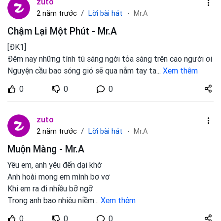
zuto
Lời bài hát
2 năm trước
Mr.A
Chậm Lại Một Phút - Mr.A
[ĐK1]
Đêm nay những tính tú sáng ngời tỏa sáng trên cao người ơi
Nguyện cầu bao sóng gió sẽ qua nắm tay ta
...
Xem thêm
Share
0
0
0
zuto.vn
zuto
Lời bài hát
2 năm trước
Mr.A
Muộn Màng - Mr.A
Yêu em, anh yêu đến dại khờ
Anh hoài mong em mình bơ vơ
Khi em ra đi nhiều bỡ ngỡ
Trong anh bao nhiêu niềm
...
Xem thêm
Share
0
0
0