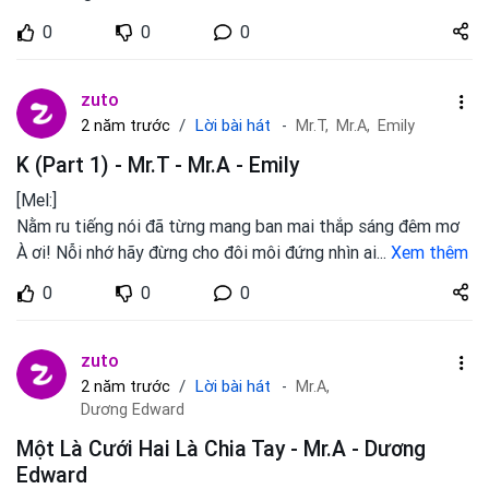
Share
0
0
0
zuto.vn
zuto
Lời bài hát
2 năm trước
Mr.T,
Mr.A,
Emily
K (Part 1) - Mr.T - Mr.A - Emily
[Mel:]
Nằm ru tiếng nói đã từng mang ban mai thắp sáng đêm mơ
À ơi! Nỗi nhớ hãy đừng cho đôi môi đứng nhìn ai
...
Xem thêm
Share
0
0
0
zuto.vn
zuto
Lời bài hát
2 năm trước
Mr.A,
Dương Edward
Một Là Cưới Hai Là Chia Tay - Mr.A - Dương
Edward