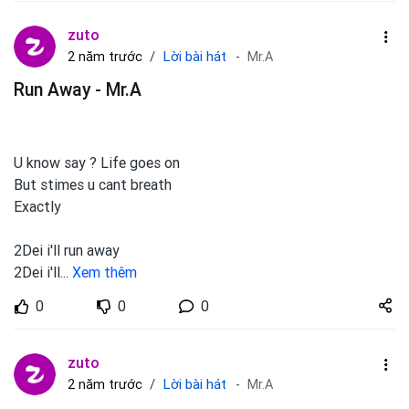
zuto
Lời bài hát
2 năm trước
Mr.A
Run Away - Mr.A
U know say ? Life goes on
But stimes u cant breath
Exactly
2Dei i'll run away
2Dei i'll
...
Xem thêm
Share
0
0
0
zuto.vn
zuto
Lời bài hát
2 năm trước
Mr.A