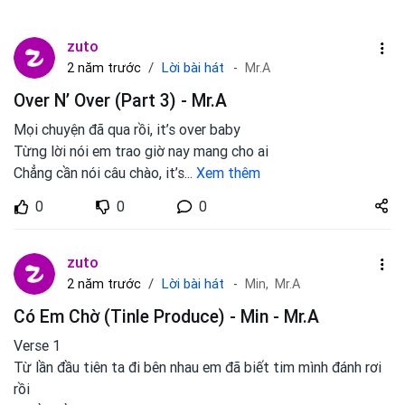
zuto
Lời bài hát
2 năm trước
Mr.A
Over N’ Over (Part 3) - Mr.A
Mọi chuyện đã qua rồi, it’s over baby
Từng lời nói em trao giờ nay mang cho ai
Chẳng cần nói câu chào, it’s
...
Xem thêm
Share
0
0
0
zuto.vn
zuto
Lời bài hát
2 năm trước
Min,
Mr.A
Có Em Chờ (Tinle Produce) - Min - Mr.A
Verse 1
Từ lần đầu tiên ta đi bên nhau em đã biết tim mình đánh rơi
rồi