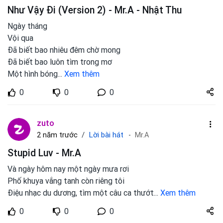
Như Vậy Đi (Version 2) - Mr.A - Nhật Thu
Ngày tháng
Vội qua
Đã biết bao nhiêu đêm chờ mong
Đã biết bao luôn tìm trong mơ
Một hình bóng
...
Xem thêm
Share
0
0
0
zuto.vn
zuto
Lời bài hát
2 năm trước
Mr.A
Stupid Luv - Mr.A
Và ngày hôm nay một ngày mưa rơi
Phố khuya vắng tanh còn riêng tôi
Điệu nhạc du dương, tìm một câu ca thướt
...
Xem thêm
Share
0
0
0
zuto.vn