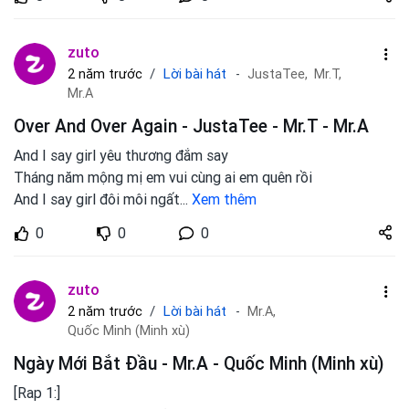
zuto.vn
zuto
Lời bài hát
2 năm trước
JustaTee,
Mr.T,
Mr.A
Over And Over Again - JustaTee - Mr.T - Mr.A
And I say girl yêu thương đắm say
Tháng năm mộng mị em vui cùng ai em quên rồi
And I say girl đôi môi ngất
...
Xem thêm
Share
0
0
0
zuto.vn
zuto
Lời bài hát
2 năm trước
Mr.A,
Quốc Minh (Minh xù)
Ngày Mới Bắt Đầu - Mr.A - Quốc Minh (Minh xù)
[Rap 1:]