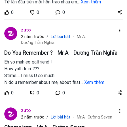
Từ lần đầu tiên môi hôn trao nhau em
...
Xem thêm
Share
0
0
0
zuto.vn
zuto
Lời bài hát
2 năm trước
Mr.A,
Dương Trần Nghĩa
Do You Remember ? - Mr.A - Dương Trần Nghĩa
Eh yo mah ex-galfriend !
How yall doin’ ???
Stime…. I miss U so much
N do u remember about me, about first
...
Xem thêm
Share
0
0
0
zuto.vn
zuto
Lời bài hát
2 năm trước
Mr.A,
Cường Seven