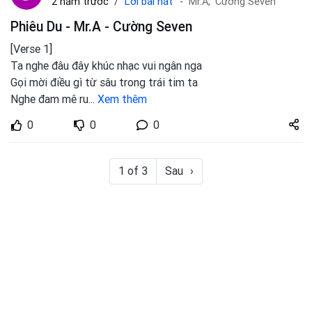
Lời bài hát
2 năm trước
Mr.A,
Cường Seven
Phiêu Du - Mr.A - Cường Seven
[Verse 1]
Ta nghe đâu đây khúc nhạc vui ngân nga
Gọi mời điều gì từ sâu trong trái tim ta
Nghe đam mê ru
...
Xem thêm
Share
0
0
0
zuto.vn
1 of 3
Sau
›