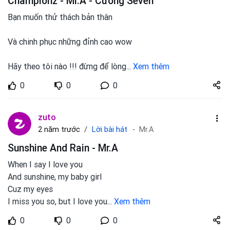
Championz - Mr.A - Cường Seven
Bạn muốn thử thách bản thân
Và chinh phục những đỉnh cao wow
Hãy theo tôi nào !!! đừng để lòng
...
Xem thêm
Share
0
0
0
zuto.vn
zuto
Lời bài hát
2 năm trước
Mr.A
Sunshine And Rain - Mr.A
When I say I love you
And sunshine, my baby girl
Cuz my eyes
I miss you so, but I love you
...
Xem thêm
Share
0
0
0
zuto.vn