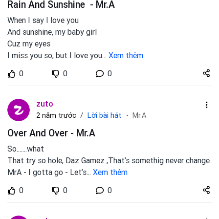
Rain And Sunshine - Mr.A
When I say I love you
And sunshine, my baby girl
Cuz my eyes
I miss you so, but I love you
...
Xem thêm
Share
0
0
0
zuto.vn
zuto
Lời bài hát
2 năm trước
Mr.A
Over And Over - Mr.A
So.......what
That try so hole, Daz Gamez ,That’s somethig never change
MrA - I gotta go - Let’s
...
Xem thêm
Share
0
0
0
zuto.vn