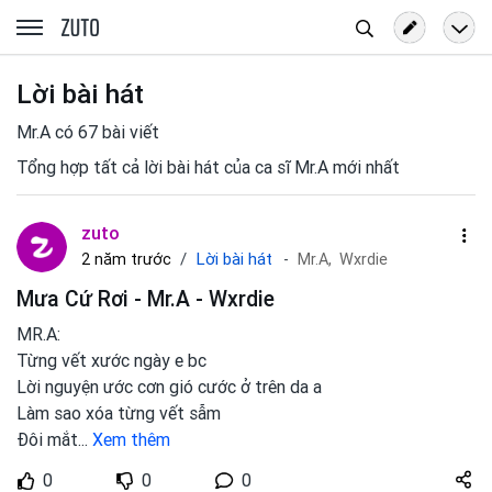
Tìm
zuto.vn
kiếm
Lời bài hát
Mr.A có 67 bài viết
Tổng hợp tất cả lời bài hát của ca sĩ Mr.A mới nhất
zuto
Lời bài hát
2 năm trước
Mr.A,
Wxrdie
Mưa Cứ Rơi - Mr.A - Wxrdie
MR.A:
Từng vết xước ngày e bc
Lời nguyện ước cơn gió cước ở trên da a
Làm sao xóa từng vết sẫm
Đôi mắt
...
Xem thêm
Share
0
0
0
zuto.vn