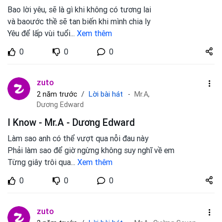
Bao lời yêu, sẽ là gì khi không có tương lai
và baoước thề sẽ tan biến khi mình chia ly
Yêu để lấp vùi tuổi
...
Xem thêm
Share
0
0
0
zuto.vn
zuto
Lời bài hát
2 năm trước
Mr.A,
Dương Edward
I Know - Mr.A - Dương Edward
Làm sao anh có thể vượt qua nỗi đau này
Phải làm sao để giờ ngừng không suy nghĩ về em
Từng giây trôi qua
...
Xem thêm
Share
0
0
0
zuto.vn
zuto