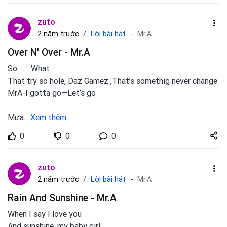
zuto
Lời bài hát
2 năm trước
Mr.A
Over N' Over - Mr.A
So …….What
That try so hole, Daz Gamez ,That’s somethig never change
MrA-I gotta go—Let’s go
Mưa
...
Xem thêm
Share
0
0
0
zuto.vn
zuto
Lời bài hát
2 năm trước
Mr.A
Rain And Sunshine - Mr.A
When I say I love you
And sunshine, my baby girl