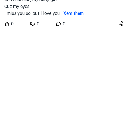
Cuz my eyes
I miss you so, but I love you
...
Xem thêm
Share
0
0
0
zuto.vn