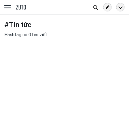
Tìm
zuto.vn
kiếm
#Tin tức
Hashtag có 0 bài viết.