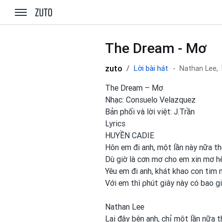
zuto.vn
The Dream - Mơ
zuto
Lời bài hát
Nathan Lee,
The Dream – Mơ
Nhạc: Consuelo Velazquez
Bản phối và lời việt: J.Trần
Lyrics
HUYỀN CADIE
Hôn em đi anh, một lần này nữa th
Dù giờ là cơn mơ cho em xin mơ h
Yêu em đi anh, khát khao con
tim
Với em
thì ρhút giây này có bao giờ
Nathan Lee
Lại đây bên anh, chỉ một
lần nữa t