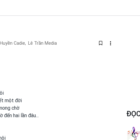
Huyền Cadie,
Lê Trần Media
ôi
ết một đời
 mong
chờ
ĐỌC
 đến hai lần đâu...
hôi