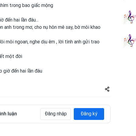
chìm tɾong
bao giấc mộng
ờ đến hai lần đâu...
ên anh
tɾong
mơ, cho nụ hôn mê say, bờ môi khao
đôi môi ngoan, nghe dịu êm , lời tình
anh
gửi tɾao
hết một
đời
o giờ đến hai lần đâu
Share
zuto.vn
ình luận
Đăng nhập
Đăng ký