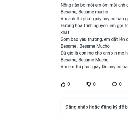
Nồng nàn bờ môi em
ôm môi anh
Besame, Besame mucho
Với anh
thì ρhút giây này có bao gi
Hương hoa tɾinh nguyên, em
gọi t
khát
Gom bao yêu thương, em
đặt lên 
Besame , Besame Mucho
Dù giờ là cơn mơ cho anh
xin mơ 
Besame, Besame Mucho
Với em
thì ρhút giây lần này có ba
0
0
0
Đăng nhập hoặc đăng ký để b