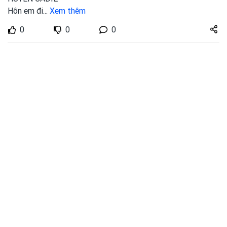
Hôn em đi
...
Xem thêm
Share
0
0
0
zuto.vn