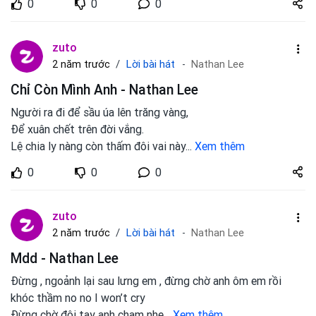
0
0
0
zuto.vn
zuto
Lời bài hát
2 năm trước
Nathan Lee
Chỉ Còn Mình Anh - Nathan Lee
Người ra đi để sầu úa lên trăng vàng,
Để xuân chết trên đời vắng.
Lệ chia ly nàng còn thấm đôi vai này
...
Xem thêm
Share
0
0
0
zuto.vn
zuto
Lời bài hát
2 năm trước
Nathan Lee
Mdd - Nathan Lee
Đừng , ngoảnh lại sau lưng em , đừng chờ anh ôm em rồi
khóc thầm no no I won’t cry
Đừng chờ đôi tay anh chạm nhẹ
...
Xem thêm