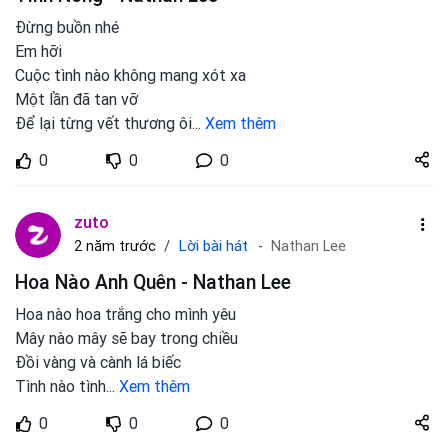
Đừng buồn nhé
Em hỡi
Cuộc tình nào không mang xót xa
Một lần đã tan vỡ
Để lại từng vết thương ôi
...
Xem thêm
Share
0
0
0
zuto.vn
zuto
Lời bài hát
2 năm trước
Nathan Lee
Hoa Nào Anh Quên - Nathan Lee
Hoa nào hoa trắng cho mình yêu
Mây nào mây sẽ bay trong chiều
Đồi vàng và cành lá biếc
Tình nào tình
...
Xem thêm
Share
0
0
0
zuto.vn