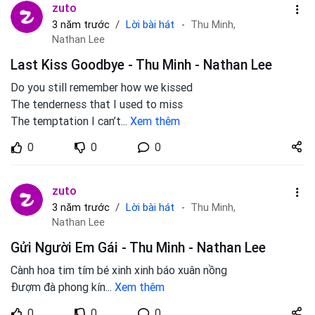
zuto
Lời bài hát
3 năm trước
Thu Minh,
Nathan Lee
Last Kiss Goodbye - Thu Minh - Nathan Lee
Do you still remember how we kissed
The tenderness that I used to miss
The temptation I can’t
...
Xem thêm
Share
0
0
0
zuto.vn
zuto
Lời bài hát
3 năm trước
Thu Minh,
Nathan Lee
Gửi Người Em Gái - Thu Minh - Nathan Lee
Cành hoa tim tím bé xinh xinh báo xuân nồng
Đượm đà phong kín
...
Xem thêm
Share
0
0
0