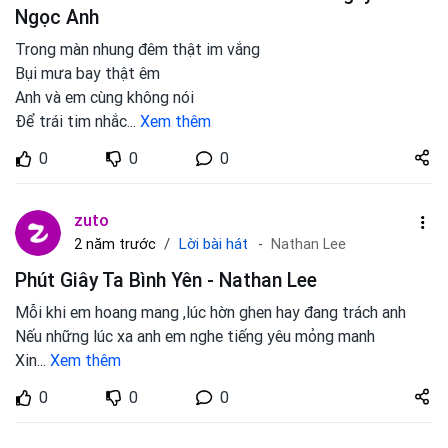
Ngọc Anh
Trong màn nhung đêm thật im vắng
Bụi mưa bay thật êm
Anh và em cùng không nói
Để trái tim nhắc
...
Xem thêm
Share
0
0
0
zuto.vn
zuto
Lời bài hát
2 năm trước
Nathan Lee
Phút Giây Ta Bình Yên - Nathan Lee
Mỗi khi em hoang mang ,lúc hờn ghen hay đang trách anh
Nếu những lúc xa anh em nghe tiếng yêu mỏng manh
Xin
...
Xem thêm
Share
0
0
0
zuto.vn