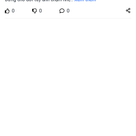
Share
0
0
0
zuto.vn