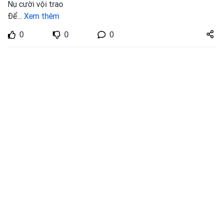
Nụ cười vội trao
Để
...
Xem thêm
Share
0
0
0
zuto.vn