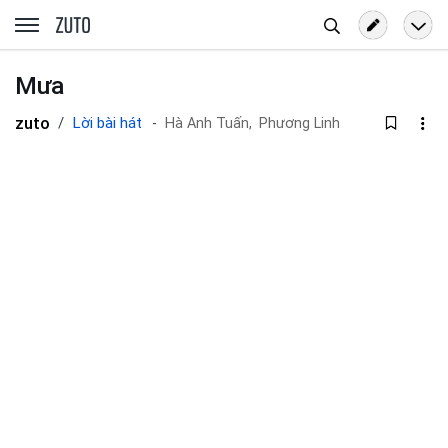
Tìm
zuto.vn
kiếm
Mưa
zuto
Lời bài hát
Hà Anh Tuấn,
Phương Linh