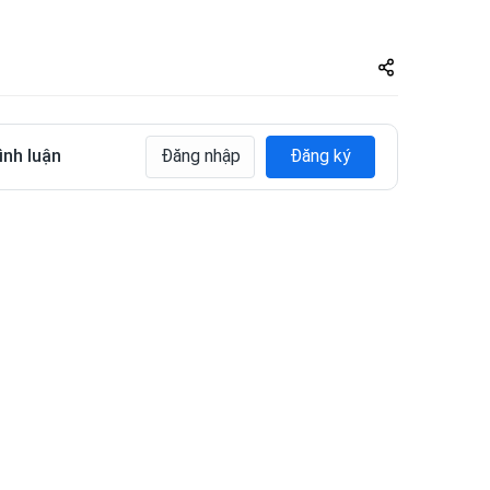
Share
zuto.vn
ình luận
Đăng nhập
Đăng ký