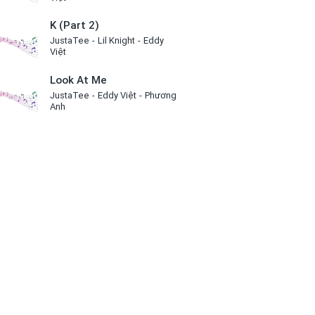
K (Part 2)
JustaTee
Lil Knight
Eddy
Việt
Look At Me
JustaTee
Eddy Việt
Phương
Anh