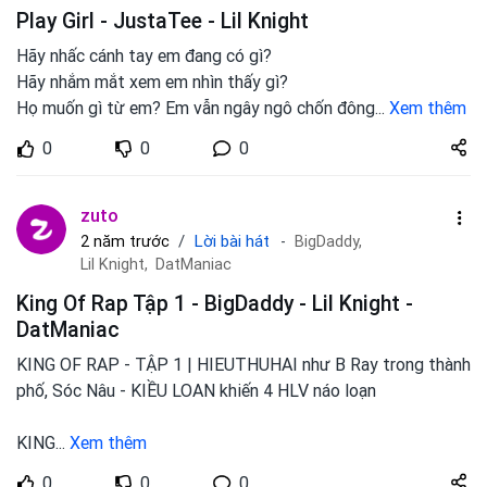
Play Girl - JustaTee - Lil Knight
Hãy nhấc cánh tay em đang có gì?
Hãy nhắm mắt xem em nhìn thấy gì?
Họ muốn gì từ em? Em vẫn ngây ngô chốn đông
...
Xem thêm
Share
0
0
0
zuto.vn
zuto
Lời bài hát
2 năm trước
BigDaddy,
Lil Knight,
DatManiac
King Of Rap Tập 1 - BigDaddy - Lil Knight -
DatManiac
KING OF RAP - TẬP 1 | HIEUTHUHAI như B Ray trong thành
phố, Sóc Nâu - KIỀU LOAN khiến 4 HLV náo loạn
KING
...
Xem thêm
Share
0
0
0