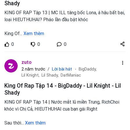
Shady
KING OF RAP Tập 13 | MC ILL tâng bốc Lona, á hậu bất bại,
loại HIEUTHUHAI? Pháo lần đầu bật khóc
King Of
...
Xem thêm
Share
0
0
0
zuto.vn
zuto
Lời bài hát
2 năm trước
BigDaddy,
Lil Knight,
Lil Shady,
DatManiac
King Of Rap Tập 14 - BigDaddy - Lil Knight - Lil
Shady
KING OF RAP Tập 14 | Nước mắt lũ miền Trung, RichChoi
khóc vì Chị Cả, HIEUTHUHAI cua bạn gái Right
Sau thời
...
Xem thêm