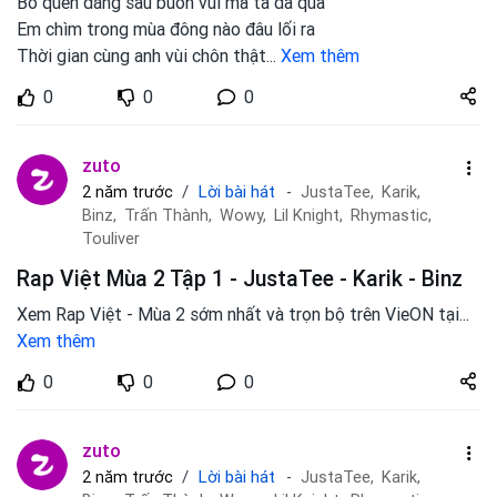
Bỏ quên đằng sau buồn vui mà ta đã qua
Em chìm trong mùa đông nào đâu lối ra
Thời gian cùng anh vùi chôn thật
...
Xem thêm
Share
0
0
0
zuto.vn
zuto
Lời bài hát
2 năm trước
JustaTee,
Karik,
Binz,
Trấn Thành,
Wowy,
Lil Knight,
Rhymastic,
Touliver
Rap Việt Mùa 2 Tập 1 - JustaTee - Karik - Binz
Xem Rap Việt - Mùa 2 sớm nhất và trọn bộ trên VieON tại
...
Xem thêm
Share
0
0
0
zuto.vn
zuto
Lời bài hát
2 năm trước
JustaTee,
Karik,