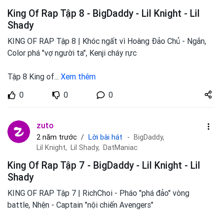
King Of Rap Tập 8 - BigDaddy - Lil Knight - Lil
Shady
KING OF RAP Tập 8 | Khóc ngất vì Hoàng Đảo Chủ - Ngắn,
Color phá "vợ người ta", Kenji cháy rực
Tập 8 King of
...
Xem thêm
Share
0
0
0
zuto.vn
zuto
Lời bài hát
2 năm trước
BigDaddy,
Lil Knight,
Lil Shady,
DatManiac
King Of Rap Tập 7 - BigDaddy - Lil Knight - Lil
Shady
KING OF RAP Tập 7 | RichChoi - Pháo "phá đảo" vòng
battle, Nhện - Captain "nội chiến Avengers"