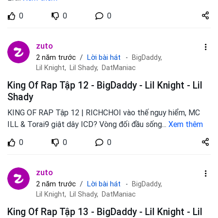
Share
0
0
0
zuto.vn
zuto
Lời bài hát
2 năm trước
BigDaddy,
Lil Knight,
Lil Shady,
DatManiac
King Of Rap Tập 12 - BigDaddy - Lil Knight - Lil
Shady
KING OF RAP Tập 12 | RICHCHOI vào thế nguy hiểm, MC
ILL & Torai9 giật dây ICD? Vòng đối đầu sống
...
Xem thêm
Share
0
0
0
zuto.vn
zuto
Lời bài hát
2 năm trước
BigDaddy,
Lil Knight,
Lil Shady,
DatManiac
King Of Rap Tập 13 - BigDaddy - Lil Knight - Lil