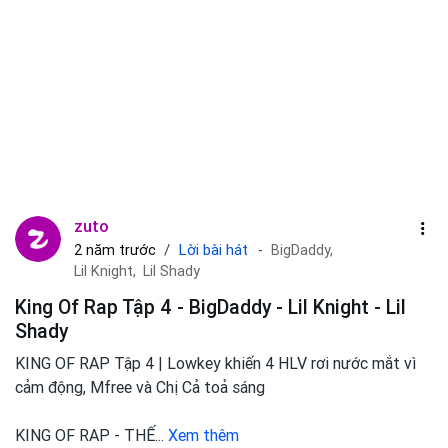
zuto
Lời bài hát
2 năm trước
BigDaddy,
Lil Knight,
Lil Shady
King Of Rap Tập 4 - BigDaddy - Lil Knight - Lil
Shady
KING OF RAP Tập 4 | Lowkey khiến 4 HLV rơi nước mắt vì
cảm động, Mfree và Chị Cả toả sáng
KING OF RAP - THẾ
...
Xem thêm