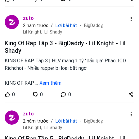
zuto.vn
zuto
Lời bài hát
2 năm trước
BigDaddy,
Lil Knight,
Lil Shady
King Of Rap Tập 3 - BigDaddy - Lil Knight - Lil
Shady
KING OF RAP Tập 3 | HLV mang 1 tỷ "đấu giá" Pháo, ICD,
Richchoi - Nhiều rapper bị loại bất ngờ
KING OF RAP
...
Xem thêm
Share
0
0
0
zuto.vn
zuto
Lời bài hát
2 năm trước
BigDaddy,
Lil Knight,
Lil Shady
King Of Rap Tập 5 - BigDaddy - Lil Knight - Lil