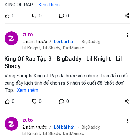
KING OF RAP
...
Xem thêm
Share
0
0
0
zuto.vn
zuto
Lời bài hát
2 năm trước
BigDaddy,
Lil Knight,
Lil Shady,
DatManiac
King Of Rap Tập 9 - BigDaddy - Lil Knight - Lil
Shady
Vòng Sample King of Rap đã bước vào những trận đấu cuối
cùng đầy kịch tính để chọn ra 5 nhân tố cuối để ‘chốt đơn’
Top
...
Xem thêm
Share
0
0
0
zuto.vn
zuto
Lời bài hát
2 năm trước
BigDaddy,
Lil Knight,
Lil Shady,
DatManiac