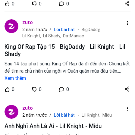
Share
0
0
0
zuto.vn
zuto
Lời bài hát
2 năm trước
BigDaddy,
Lil Knight,
Lil Shady,
DatManiac
King Of Rap Tập 15 - BigDaddy - Lil Knight - Lil
Shady
Sau 14 tập phát sóng, King Of Rap đã đi đến đêm Chung kết
để tìm ra chủ nhân của ngôi vị Quán quân mùa đầu tiên.
...
Xem thêm
Share
0
0
0
zuto.vn
zuto
Lời bài hát
2 năm trước
Lil Knight,
Midu
Anh Nghĩ Anh Là Ai - Lil Knight - Midu