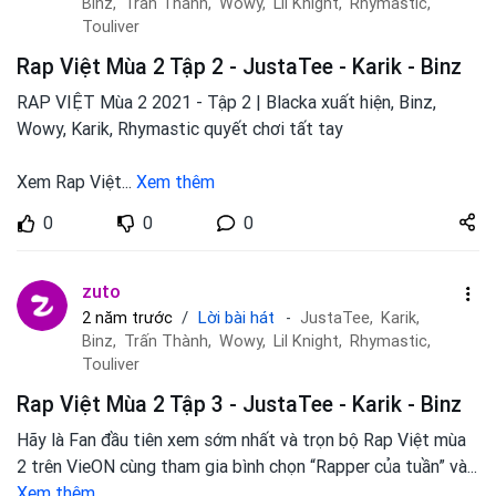
Binz,
Trấn Thành,
Wowy,
Lil Knight,
Rhymastic,
Touliver
Rap Việt Mùa 2 Tập 2 - JustaTee - Karik - Binz
RAP VIỆT Mùa 2 2021 - Tập 2 | Blacka xuất hiện, Binz,
Wowy, Karik, Rhymastic quyết chơi tất tay
Xem Rap Việt
...
Xem thêm
Share
0
0
0
zuto.vn
zuto
Lời bài hát
2 năm trước
JustaTee,
Karik,
Binz,
Trấn Thành,
Wowy,
Lil Knight,
Rhymastic,
Touliver
Rap Việt Mùa 2 Tập 3 - JustaTee - Karik - Binz
Hãy là Fan đầu tiên xem sớm nhất và trọn bộ Rap Việt mùa
2 trên VieON cùng tham gia bình chọn “Rapper của tuần” và
...
Xem thêm