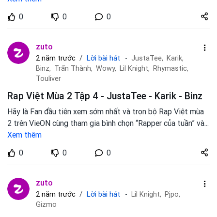
Share
0
0
0
zuto.vn
zuto
Lời bài hát
2 năm trước
JustaTee,
Karik,
Binz,
Trấn Thành,
Wowy,
Lil Knight,
Rhymastic,
Touliver
Rap Việt Mùa 2 Tập 4 - JustaTee - Karik - Binz
Hãy là Fan đầu tiên xem sớm nhất và trọn bộ Rap Việt mùa
2 trên VieON cùng tham gia bình chọn “Rapper của tuần” và
...
Xem thêm
Share
0
0
0
zuto.vn
zuto
Lời bài hát
2 năm trước
Lil Knight,
Pjpo,
Gizmo