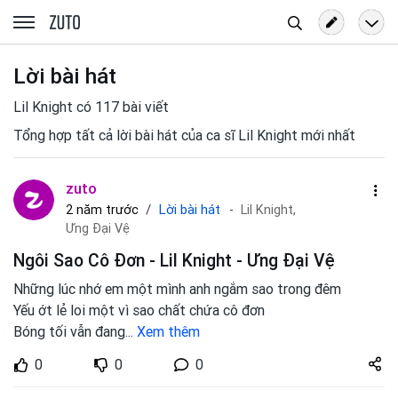
Tìm
zuto.vn
kiếm
Lời bài hát
Lil Knight có 117 bài viết
Tổng hợp tất cả lời bài hát của ca sĩ Lil Knight mới nhất
zuto
Lời bài hát
2 năm trước
Lil Knight,
Ưng Đại Vệ
Ngôi Sao Cô Đơn - Lil Knight - Ưng Đại Vệ
Những lúc nhớ em một mình anh ngắm sao trong đêm
Yếu ớt lẻ loi một vì sao chất chứa cô đơn
Bóng tối vẫn đang
...
Xem thêm
Share
0
0
0
zuto.vn