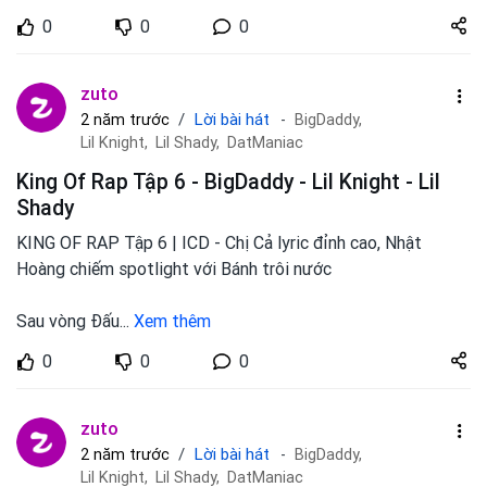
Share
0
0
0
zuto.vn
zuto
Lời bài hát
2 năm trước
BigDaddy,
Lil Knight,
Lil Shady,
DatManiac
King Of Rap Tập 6 - BigDaddy - Lil Knight - Lil
Shady
KING OF RAP Tập 6 | ICD - Chị Cả lyric đỉnh cao, Nhật
Hoàng chiếm spotlight với Bánh trôi nước
Sau vòng Đấu
...
Xem thêm
Share
0
0
0
zuto.vn
zuto
Lời bài hát
2 năm trước
BigDaddy,
Lil Knight,
Lil Shady,
DatManiac