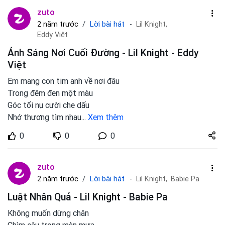
zuto
Lời bài hát
2 năm trước
Lil Knight,
Eddy Việt
Ánh Sáng Nơi Cuối Đường - Lil Knight - Eddy
Việt
Em mang con tim anh về nơi đâu
Trong đêm đen một màu
Góc tối nụ cười che dấu
Nhớ thương tìm nhau
...
Xem thêm
Share
0
0
0
zuto.vn
zuto
Lời bài hát
2 năm trước
Lil Knight,
Babie Pa
Luật Nhân Quả - Lil Knight - Babie Pa
Không muốn dừng chân