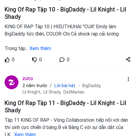
King Of Rap Tập 10 - BigDaddy - Lil Knight - Lil
Shady
KING OF RAP Tập 10 | HIEUTHUHAI "CUA" Emily làm
BigDaddy tức điên, COLOR-Chị Cả shock rap cải lương
Trong tập
...
Xem thêm
Share
0
0
0
zuto.vn
zuto
Lời bài hát
2 năm trước
BigDaddy,
Lil Knight,
Lil Shady,
DatManiac
King Of Rap Tập 11 - BigDaddy - Lil Knight - Lil
Shady
Tập 11 KING OF RAP - Vòng Collaboration tiếp nối với dàn
thí sinh cực chiến ở bảng B và Bảng C với sự dẫn dắt của
LK
...
Xem thêm