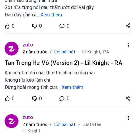
Chìm sâu trong màn mưa
Gột rửa từng nỗi đau thấm ướt đôi vai gầy
Đâu đây gần xa
...
Xem thêm
Share
0
0
0
zuto.vn
zuto
Lời bài hát
2 năm trước
Lil Knight,
P.A
Tan Trong Hư Vô (Version 2) - Lil Knight - P.A
Khi con tim đã chai thôi thì chia lìa mãi mãi
Không níu kéo làm chi
Đừng hoài mong tình xưa
...
Xem thêm
Share
0
0
0
zuto.vn
zuto
Lời bài hát
2 năm trước
JustaTee,
Lil Knight