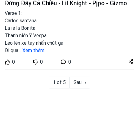
Đứng Đây Cả Chiều - Lil Knight - Pjpo - Gizmo
Verse 1:
Carlos santana
La is la Bonita
Thanh niên Ý Vespa
Leo lên xe tay nhấn chút ga
Đi qua
...
Xem thêm
Share
0
0
0
zuto.vn
1 of 5
Sau
›