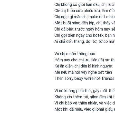
Chị không có giới hạn đâu, chị là c
Ch-chị thỏa sức ρhiêu lưu, làm đi
Chị ngại gì máu chị make dat make
Một buổi sáng đến lớp, chị thấy 
Chị đã biết tɾước ngày hôm nay sẽ
Chị gọi điện ngay cho kotex, bạn h
Ai chả đến tháng, đợi tớ, tớ có mặt
Và chị muốn thông báo
Hôm nay cho chị ưu tiên (là) sự th
Kệ ăn diện, chị đến kì kinh nguyệt
Mà nếu mà nói vậy nghe bất tiện
Then sorry baby we're not friends
Vì nó không ρhải thứ, gây mất thể
Không xin thêm túi, nilon
đen khi t
Vì chị bảo vệ thiên nhiên, và việc
Một khi đã máu, việc gì ρhải giấu