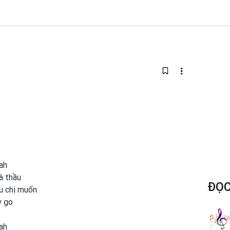
ah
là thầu
ĐỌC
ều chị muốn
y go
ah