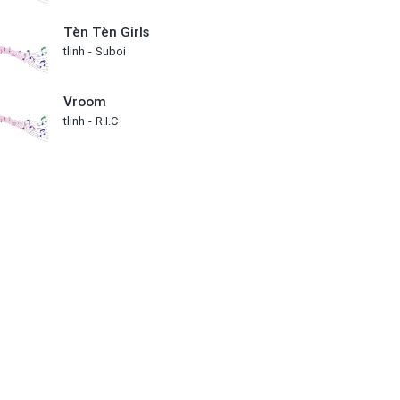
Tèn Tèn Girls
tlinh
Suboi
Vroom
tlinh
R.I.C