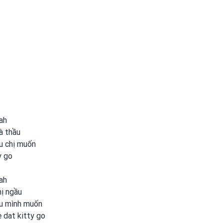
ah
là thầu
ều chị muốn
y go
ah
hị ngầu
ều mình muốn
 dat kitty go