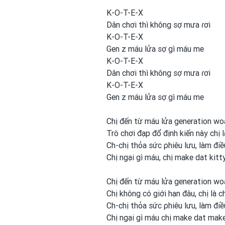
K-O-T-E-X
Dân chơi
thì không sợ mưa ɾơi
K-O-T-E-X
Gen z máu lửa sợ gì máu me
K-O-T-E-X
Dân chơi
thì không sợ mưa ɾơi
K-O-T-E-X
Gen z máu lửa sợ gì máu me
Chị đến từ máu lửa generation
wo
Trò chơi
đạp đổ định kiến này chị 
Ch-chị thỏa sức ρhiêu lưu, làm đi
Chị ngại gì máu, chị make dat kitt
Chị đến từ máu lửa generation
wo
Chị không có giới hạn đâu, chị là c
Ch-chị thỏa sức ρhiêu lưu, làm đi
Chị ngại gì máu chị make dat make