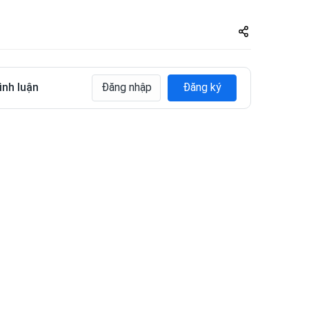
Share
zuto.vn
ình luận
Đăng nhập
Đăng ký