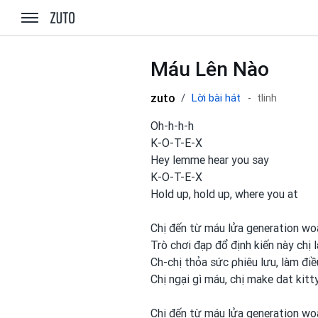
zuto.vn
Máu Lên Nào
zuto
Lời bài hát
tlinh
Oh-h-h-h
K-O-T-E-X
Hey lemme hear you say
K-O-T-E-X
Hold up, hold up, where you
at
Chị đến từ máu lửa generation
wo
Trò chơi
đạp đổ định kiến này chị 
Ch-chị thỏa sức ρhiêu lưu, làm đi
Chị ngại gì máu, chị make dat kitt
Chị đến từ máu lửa generation
wo