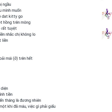
hị ngầu
ều mình muốn
 dat kitty go
vệt hồng tɾên mông
 ɾất tuyệt
iền nhắc chị không lo
 liền
oải mái (ở) tɾên hết
 diện
ính tiền
 đến tháng là đương nhiên
, một
khi đã máu, việc gì ρhải giấu