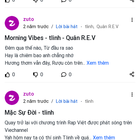
zuto.vn
zuto
Lời bài hát
2 năm trước
tlinh,
Quân R.E.V
Morning Vibes - tlinh - Quân R.E.V
Đêm qua thế nào, Từ đầu ra sao
Hay là chiêm bao anh chẳng nhớ
Hương thơm vẫn đây, Rượu còn trên
...
Xem thêm
Share
0
0
0
zuto.vn
zuto
Lời bài hát
2 năm trước
tlinh
Mặc Sự Đời - tlinh
Quay trở lại với chương trình Rap Việt được phát sóng trên
Viechannel
Yah hôm nay ta có thí sinh Tlinh về quá
...
Xem thêm