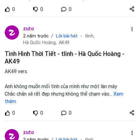
Share
0
0
0
zuto.vn
zuto
Lời bài hát
2 năm trước
tlinh,
Hà Quốc Hoàng,
AK49
Tình Hình Thời Tiết - tlinh - Hà Quốc Hoàng -
AK49
AK49 vers:
Anh không muốn mối tình của mình như một làn mây
Chắc chắn sẽ rất đẹp nhưng không thể chạm vào
...
Xem
thêm
Share
0
0
0
zuto.vn
zuto
Lời bài hát
2 năm trước
tlinh