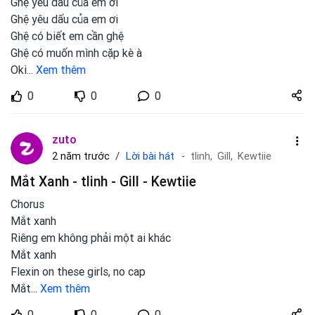
Ghệ yêu dấu của em ơi
Ghệ yêu dấu của em ơi
Ghệ có biết em cần ghệ
Ghệ có muốn mình cặp kè à
Oki
...
Xem thêm
Share
0
0
0
zuto.vn
zuto
Lời bài hát
2 năm trước
tlinh,
Gill,
Kewtiie
Mắt Xanh - tlinh - Gill - Kewtiie
Chorus
Mắt xanh
Riêng em không phải một ai khác
Mắt xanh
Flexin on these girls, no cap
Mắt
...
Xem thêm
Share
0
0
0