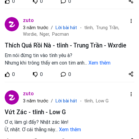
0
0
0
zuto.vn
zuto
Lời bài hát
3 năm trước
tlinh,
Trung Trần,
Wxrdie,
Nger,
Pacman
Thích Quá Rồi Nà - tlinh - Trung Trần - Wxrdie
Em nói đừng tin vào tình yêu à?
Nhưng khi trông thấy em con tim anh
...
Xem thêm
Share
0
0
0
zuto.vn
zuto
Lời bài hát
3 năm trước
tlinh,
Low G
Vứt Zác - tlinh - Low G
Ơ ơ, làm gì đấy? Nhặt zác lên!
Ừ, nhặt. Ơ cái thằng này
...
Xem thêm
Share