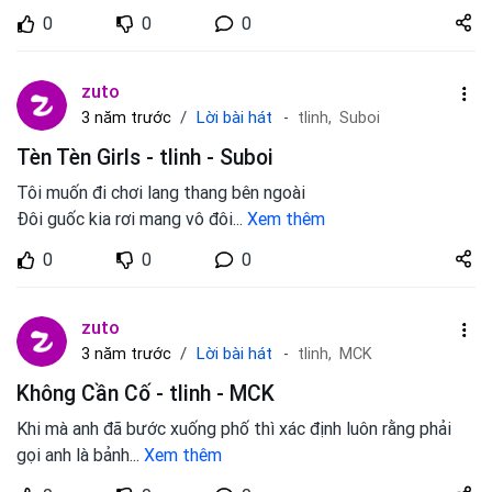
Share
0
0
0
zuto.vn
zuto
Lời bài hát
3 năm trước
tlinh,
Suboi
Tèn Tèn Girls - tlinh - Suboi
Tôi muốn đi chơi lang thang bên ngoài
Đôi guốc kia rơi mang vô đôi
...
Xem thêm
Share
0
0
0
zuto.vn
zuto
Lời bài hát
3 năm trước
tlinh,
MCK
Không Cần Cố - tlinh - MCK
Khi mà аnh đã bước xuống phố thì xác định luôn rằng phải
gọi аnh là bảnh
...
Xem thêm
Share