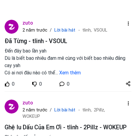
zuto
Lời bài hát
2 năm trước
tlinh,
VSOUL
Đã Từng - tlinh - VSOUL
Đến đây bao lần yah
Dù là biết bao nhiêu đam mê cùng với biết bao nhiêu đắng
cay yah
Có ai nơi đâu nào có thể
...
Xem thêm
Share
0
0
0
zuto.vn
zuto
Lời bài hát
2 năm trước
tlinh,
2Pillz,
WOKEUP
Ghệ Iu Dấu Của Em Ơi - tlinh - 2Pillz - WOKEUP