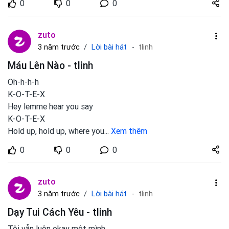
0
0
0
zuto.vn
zuto
Lời bài hát
3 năm trước
tlinh
Máu Lên Nào - tlinh
Oh-h-h-h
K-O-T-E-X
Hey lemme hear you say
K-O-T-E-X
Hold up, hold up, where you
...
Xem thêm
Share
0
0
0
zuto.vn
zuto
Lời bài hát
3 năm trước
tlinh
Dạy Tui Cách Yêu - tlinh
Tôi vẫn luôn okay một mình