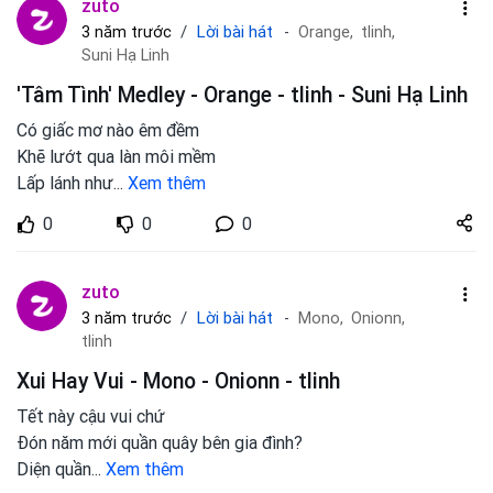
zuto
Lời bài hát
3 năm trước
Orange,
tlinh,
Suni Hạ Linh
'Tâm Tình' Medley - Orange - tlinh - Suni Hạ Linh
Có giấc mơ nào êm đềm
Khẽ lướt qua làn môi mềm
Lấp lánh như
...
Xem thêm
Share
0
0
0
zuto.vn
zuto
Lời bài hát
3 năm trước
Mono,
Onionn,
tlinh
Xui Hay Vui - Mono - Onionn - tlinh
Tết này cậu vui chứ
Đón năm mới quần quây bên gia đình?
Diện quần
...
Xem thêm