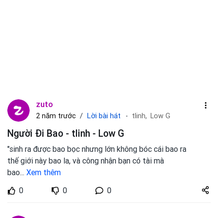
zuto
Lời bài hát
2 năm trước
tlinh,
Low G
Người Đi Bao - tlinh - Low G
"sinh ra được bao bọc nhưng lớn không bóc cái bao ra
thế giới này bao la, và công nhận bạn có tài mà
bao
...
Xem thêm
Share
0
0
0
zuto.vn