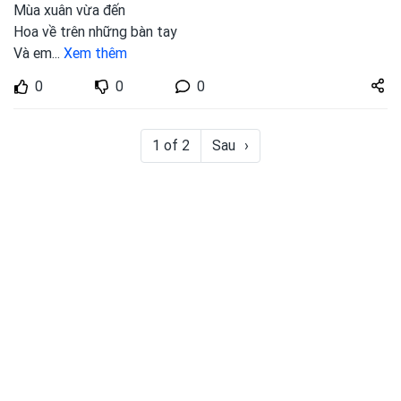
Mùa xuân vừa đến
Hoa về trên những bàn tay
Và em
...
Xem thêm
Share
0
0
0
zuto.vn
1 of 2
Sau
›