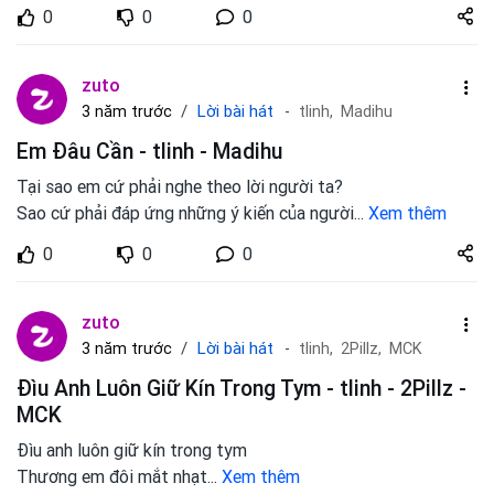
Share
0
0
0
zuto.vn
zuto
Lời bài hát
3 năm trước
tlinh,
Madihu
Em Đâu Cần - tlinh - Madihu
Tại sao em cứ phải nghe theo lời người ta?
Sao cứ phải đáp ứng những ý kiến của người
...
Xem thêm
Share
0
0
0
zuto.vn
zuto
Lời bài hát
3 năm trước
tlinh,
2Pillz,
MCK
Đìu Anh Luôn Giữ Kín Trong Tym - tlinh - 2Pillz -
MCK
Đìu anh luôn giữ kín trong tym
Thương em đôi mắt nhạt
...
Xem thêm