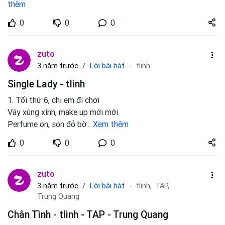
thêm
Share
0
0
0
zuto.vn
zuto
Lời bài hát
3 năm trước
tlinh
Single Lady - tlinh
1. Tối thứ 6, chị em đi chơi
Váy xúng xính, make up mới mới
Perfume on, son đỏ bờ
...
Xem thêm
Share
0
0
0
zuto.vn
zuto
Lời bài hát
3 năm trước
tlinh,
TAP,
Trung Quang
Chân Tình - tlinh - TAP - Trung Quang