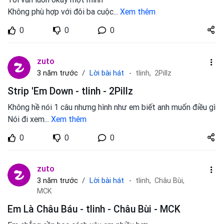
Không phù hợp với đôi ba cuộc
...
Xem thêm
Share
0
0
0
zuto.vn
zuto
Lời bài hát
3 năm trước
tlinh,
2Pillz
Strip 'Em Down - tlinh - 2Pillz
Không hề nói 1 câu nhưng hình như em biết anh muốn điều gì
Nói đi xem
...
Xem thêm
Share
0
0
0
zuto.vn
zuto
Lời bài hát
3 năm trước
tlinh,
Châu Bùi,
MCK
Em Là Châu Báu - tlinh - Châu Bùi - MCK