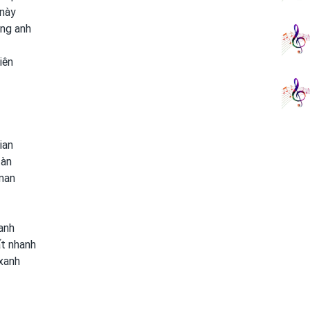
 này
òng anh
iên
ian
tàn
 man
anh
ất nhanh
xanh