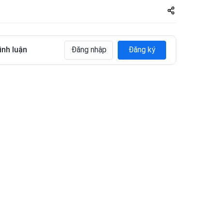
Share
zuto.vn
ình luận
Đăng nhập
Đăng ký