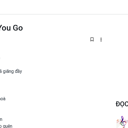
 You Go
m
ã giăng đầy
hoà
ĐỌC
àn
o quên