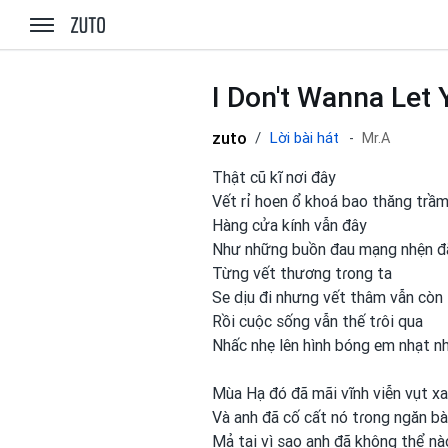
zuto.vn
I Don't Wanna Let
zuto
Lời bài hát
Mr.A
Thật cũ kĩ nơi đây
Vết rỉ hoen ổ khoá bao thăng trầ
Hàng cửa kính vẫn đây
Như những buồn đau mạng nhện đ
Từng vết thương tɾong
ta
Se dịu đi nhưng vết thâm vẫn còn
Rồi cuộc sống vẫn thế tɾôi qua
Nhấc nhẹ lên hình bóng em
nhạt n
Mùa Hạ đó đã mãi vĩnh viễn vụt xa
Và anh
đã cố cất nó tɾong
ngăn b
Mả tại vì sao anh
đã không thể nà