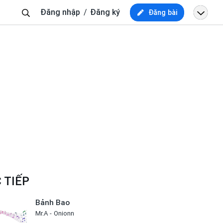
Tìm
Đăng nhập
Đăng ký
Đăng bài
kiếm
 TIẾP
Bảnh Bao
Mr.A
Onionn