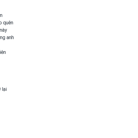
àn
o quên
 này
òng anh
iên
 lại