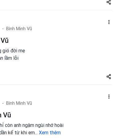
Share
zuto.vn
Bình Minh Vũ
 Vũ
g gió đời mẹ
n lầm lỗi
Share
zuto.vn
Bình Minh Vũ
h Vũ
chỉ còn anh ngậm ngùi nhớ hoài
dần kể từ khi em
...
Xem thêm