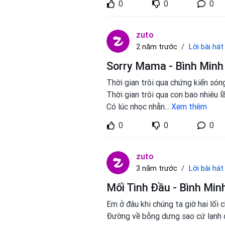
0
0
0
zuto
Lời bài hát
2 năm trước
Sorry Mama - Bình Minh
Thời gian trôi qua chứng kiến són
Thời gian trôi qua con bao nhiêu lầ
Có lúc nhọc nhằn
...
Xem thêm
0
0
0
zuto
Lời bài hát
3 năm trước
Mối Tình Đầu - Bình Min
Em ở đâu khi chúng ta giờ hai lối 
Đường về bỗng dưng sao cứ lạnh 