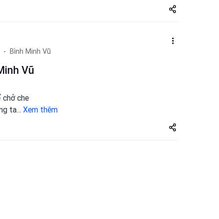
Share
zuto.vn
Bình Minh Vũ
Minh Vũ
ể chở che
ng ta
...
Xem thêm
Share
zuto.vn