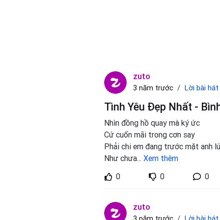
zuto
Lời bài hát
3 năm trước
Tình Yêu Đẹp Nhất - Bìn
Nhìn đồng hồ quay mà ký ức
Cứ cuốn mãi trong cơn say
Phải chi em đang trước mặt anh l
Như chưa
...
Xem thêm
0
0
0
zuto
Lời bài hát
3 năm trước