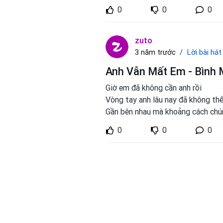
0
0
0
zuto
Lời bài hát
3 năm trước
Anh Vẫn Mất Em - Bình 
Giờ em đã không cần anh rồi
Vòng tay anh lâu nay đã không th
Gần bên nhau mà khoảng cách chú
0
0
0