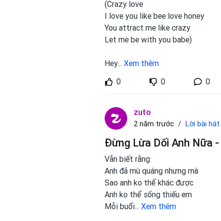
(Crazy love
I love you like bee love honey
You attract me like crazy
Let me be with you babe)
Hey
...
Xem thêm
0
0
0
zuto
Lời bài hát
2 năm trước
Đừng Lừa Dối Anh Nữa -
Vẫn biết rằng
Anh đã mù quáng nhưng mà
Sao anh ko thể khác được
Anh ko thể sống thiếu em
Mỗi buổi
...
Xem thêm