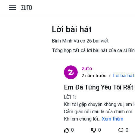
zuto.vn
Lời bài hát
Bình Minh Vũ có 26 bài viết
Tổng hợp tất cả lời bài hát của ca sĩ B
zuto
Lời bài hát
2 năm trước
Em Đã Từng Yêu Tôi Rất 
LỜI 1:
Khi tôi gặp chuyện không vui, em l
Cảm giác nỗi đau là của chính em
Khi em chung lối
...
Xem thêm
0
0
0