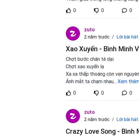
0
0
0
zuto
Lời bài hát
2 năm trước
Xao Xuyến - Bình Minh 
Chợt bước chân tê dại
Chợt xao xuyến lạ
Xa xa thấp thoáng còn vẹn nguyê
Ánh mắt ta chạm nhau
...
Xem thê
0
0
0
zuto
Lời bài hát
2 năm trước
Crazy Love Song - Bình 