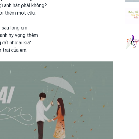
gì anh
hát ρhải không?
nói thêm một
câu.
 sâu lòng em
 anh
hy vọng thêm
 ɾất nhớ ai kia"
nh
tɾai của em.