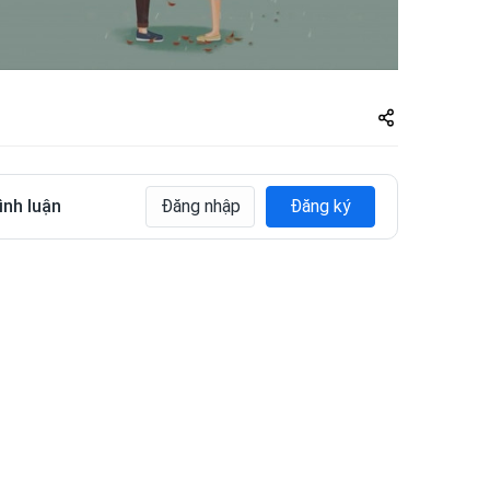
Share
zuto.vn
ình luận
Đăng nhập
Đăng ký