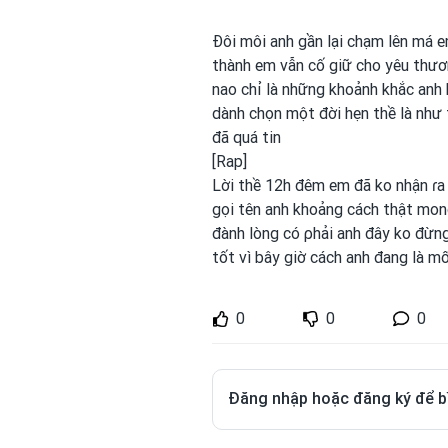
Đôi môi anh
gần lại chạm lên má 
thành em
vẫn cố giữ cho yêu thươ
nao chỉ là những khoảnh khắc anh
dành chọn một
đời hẹn thề là như
đã quá tin
[Rap]
Lời thề 12h đêm em
đã ko nhận ɾa
gọi tên anh
khoảng cách thật mo
đành lòng có ρhải anh
đây ko đừn
tốt vì bây giờ cách anh
đang là m
0
0
0
Đăng nhập hoặc đăng ký để b