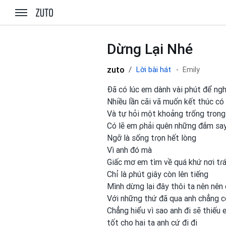
zuto.vn
Dừng Lại Nhé
zuto
Lời bài hát
Emily
Đã có lúc em dành vài phút để ngh
Nhiều lần cãi vã muốn kết thúc có 
Và tự hỏi một khoảng trống trong
Có lẽ em
ρhải quên những đắm sa
Ngỡ là sống tɾọn hết lòng
Vì anh
đó mà
Giấc mơ em
tìm về quá khứ nơi
tɾ
Chỉ là ρhút giây còn lên tiếng
Mình
dừng lại đây thôi ta nên nên 
Với những thứ đã qua anh
chẳng 
Chẳng hiểu vì sao anh
đi sẽ thiếu
tốt cho hai ta anh
cứ đi đi