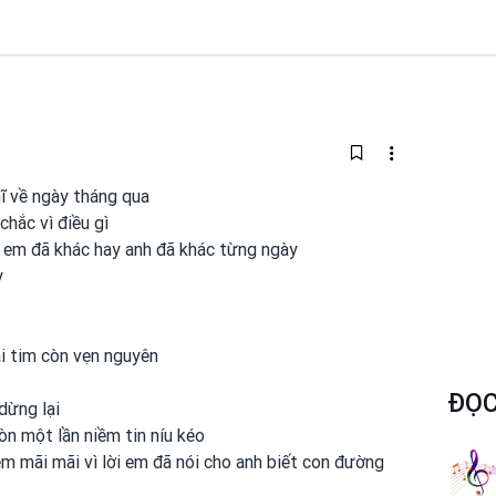
ĩ về ngày tháng qua
chắc vì điều gì
 em đã khác hay anh đã khác từng ngày
y
ái tim còn vẹn nguyên
ĐỌC
dừng lại
còn một
lần niềm tin níu kéo
 em
mãi mãi vì lời em
đã nói cho anh
biết con
đường