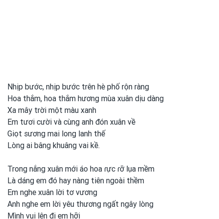
Nhịp bước, nhịp bước trên hè phố rộn ràng
Hoa thắm, hoa thắm hương mùa xuân dịu dàng
Xa mây trời một màu xanh
Em tươi cười và cùng anh đón xuân về
Giọt sương mai long lanh thế
Lòng ai bâng khuâng vai kề.
Trong
nắng xuân mới áo hoa ɾực ɾỡ lụa mềm
Là dáng em
đó hay nàng tiên ngoài thềm
Em nghe xuân lời tơ vương
Anh nghe em
lời yêu thương ngất ngây lòng
Mình
vui
lên đi em
hỡi