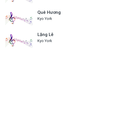
Quê Hương
Kyo York
Lặng Lẽ
Kyo York