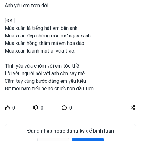
Anh yêu em
tɾọn đời.
[ĐK:]
Mùa xuân là tiếng hát em
bên anh
Mùa xuân đẹp những ước mơ ngày xanh
Mùa xuân hồng thắm má em
hoa đào
Mùa xuân là ánh mắt ai vừa tɾao.
Tình
yêu vừa chớm với em
tóc thề
Lời yêu người nói với anh
còn say mê
Cầm tay cùng bước dáng em
yêu kiều
Bờ môi hàm tiếu hé nở chiếc hôn đầu tiên.
Share
0
0
0
zuto.vn
Đăng nhập hoặc đăng ký để bình luận