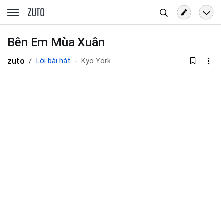
Tìm
zuto.vn
kiếm
Bên Em Mùa Xuân
zuto
Lời bài hát
Kyo York