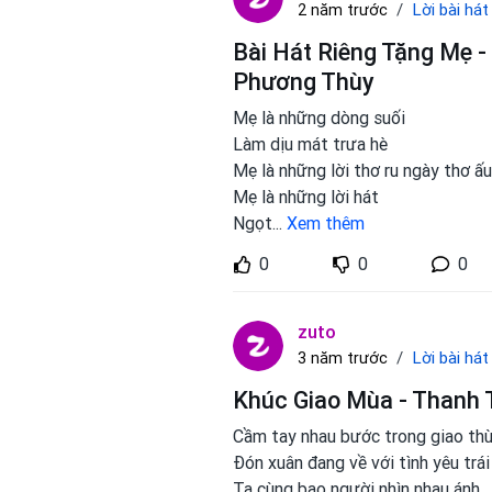
Lời bài hát
2 năm trước
Bài Hát Riêng Tặng Mẹ - 
Phương Thùy
Mẹ là những dòng suối
Làm dịu mát trưa hè
Mẹ là những lời thơ ru ngày thơ ấu
Mẹ là những lời hát
Ngọt
...
Xem thêm
0
0
0
zuto
Lời bài hát
3 năm trước
Khúc Giao Mùa - Thanh 
Cầm tay nhau bước trong giao th
Đón xuân đang về với tình yêu trái
Ta cùng bao người nhìn nhau ánh
..