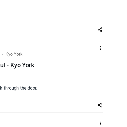
Share
zuto.vn
Kyo York
l - Kyo York
k through the door,
Share
zuto.vn