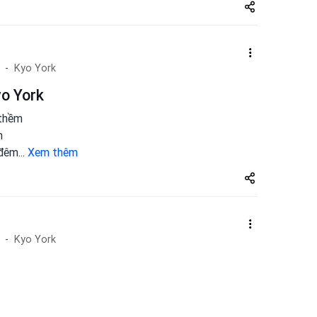
Share
zuto.vn
Kyo York
o York
 thềm
m
 đêm
...
Xem thêm
Share
zuto.vn
Kyo York