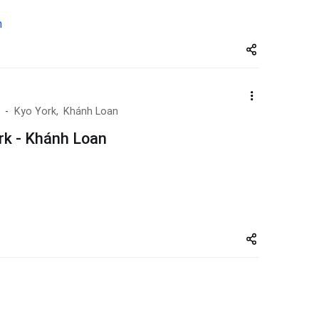
m
Share
zuto.vn
Kyo York,
Khánh Loan
rk - Khánh Loan
Share
zuto.vn