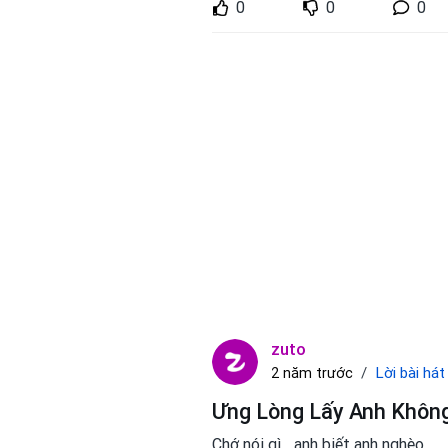
0
0
0
zuto
Lời bài hát
2 năm trước
Ưng Lòng Lấy Anh Không
Chớ nói gì... anh biết anh nghèo