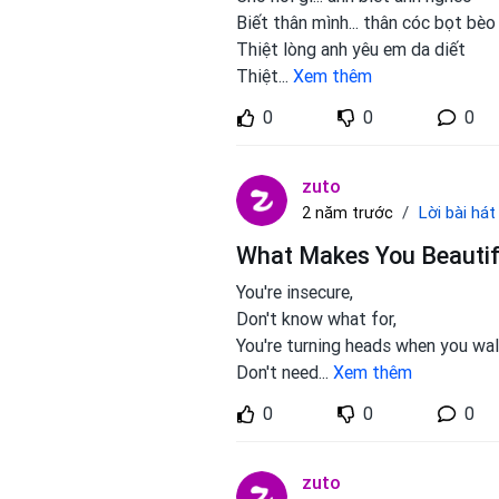
Biết thân mình... thân cóc bọt bèo
Thiệt lòng anh yêu em da diết
Thiệt
...
Xem thêm
0
0
0
zuto
Lời bài hát
2 năm trước
What Makes You Beautifu
You're insecure,
Don't know what for,
You're turning heads when you wal
Don't need
...
Xem thêm
0
0
0
zuto