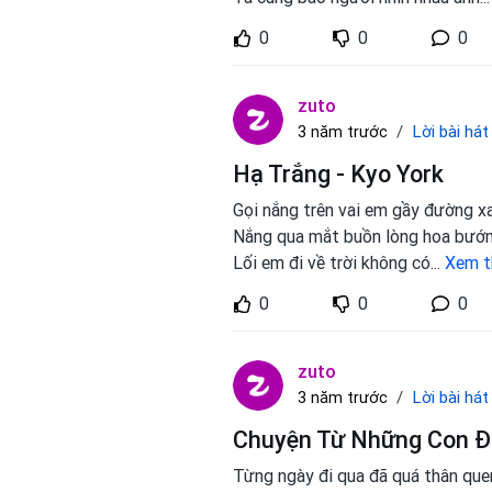
0
0
0
zuto
Lời bài hát
3 năm trước
Hạ Trắng - Kyo York
Gọi nắng trên vai em gầy đường x
Nắng qua mắt buồn lòng hoa bướ
Lối em đi về trời không có
...
Xem 
0
0
0
zuto
Lời bài hát
3 năm trước
Chuyện Từ Những Con Đ
Từng ngày đi qua đã quá thân que