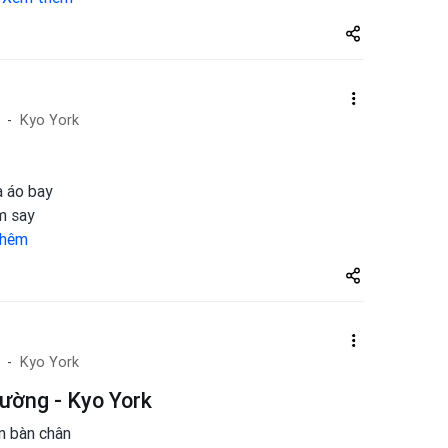
Share
zuto.vn
Kyo York
a áo bay
m say
thêm
Share
zuto.vn
Kyo York
ường - Kyo York
n bàn chân