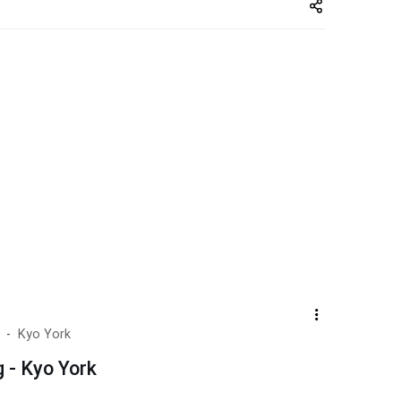
Share
zuto.vn
Kyo York
 - Kyo York