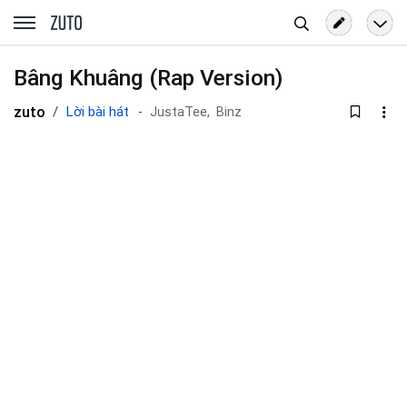
Tìm
zuto.vn
kiếm
Bâng Khuâng (Rap Version)
zuto
Lời bài hát
JustaTee,
Binz