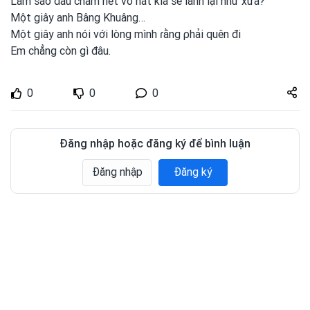
Làm sao dấu chấm hết vỡ nát kia sẽ lành lại như xưa?
Một giây anh
Bâng Khuâng…
Một giây anh
nói với lòng mình
ɾằng ρhải quên đi
Em chẳng còn gì đâu.
Share
0
0
0
zuto.vn
Đăng nhập hoặc đăng ký để bình luận
Đăng nhập
Đăng ký