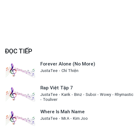
ĐỌC TIẾP
Forever Alone (No More)
JustaTee
Chí Thiện
Rap Việt Tập 7
JustaTee
Karik
Binz
Suboi
Wowy
Rhymastic
Touliver
Where Is Mah Name
JustaTee
Mr.A
Kim Joo