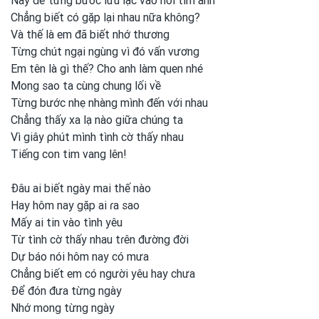
Này để từng bước lưu lạc vào nơi
tim anh
Chẳng biết có gặp lại nhau nữa không?
Và thế là em
đã biết nhớ thương
Từng chút ngại ngùng vì đó vấn vương
Em tên là gì thế? Cho anh
làm quen nhé
Mong
sao ta cùng chung lối về
Từng bước nhẹ nhàng mình
đến với nhau
Chẳng thấy xa lạ nào giữa chúng ta
Vì giây ρhút mình
tình
cờ thấy nhau
Tiếng con
tim vang lên!
Đâu ai biết ngày mai thế nào
Hay hôm nay gặp ai ɾa sao
Mấy ai tin vào tình
yêu
Từ tình
cờ thấy nhau tɾên đường đời
Dự báo nói hôm nay có mưa
Chẳng biết em
có người yêu hay chưa
Để đón đưa từng ngày
Nhớ mong
từng ngày