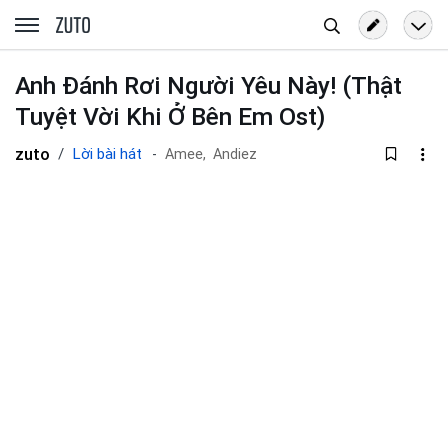
Tìm
zuto.vn
kiếm
Anh Đánh Rơi Người Yêu Này! (Thật
Tuyệt Vời Khi Ở Bên Em Ost)
zuto
Lời bài hát
Amee,
Andiez