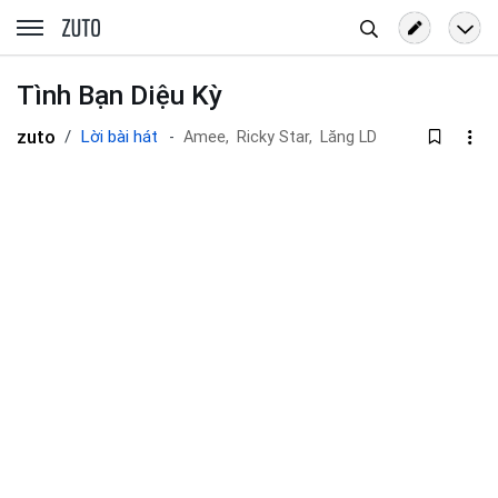
Tìm
zuto.vn
kiếm
Tình Bạn Diệu Kỳ
zuto
Lời bài hát
Amee,
Ricky Star,
Lăng LD