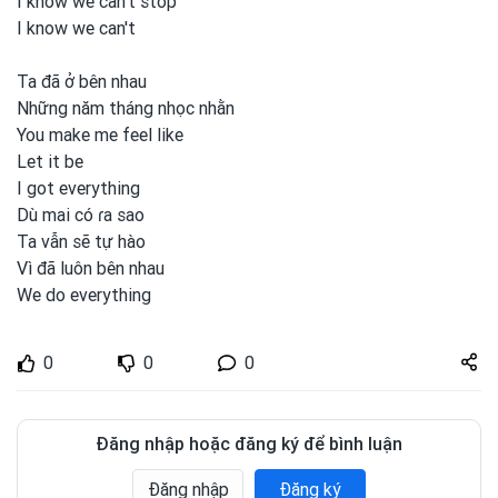
I know we can't stop
I know we can't
Ta đã ở bên nhau
Những năm tháng nhọc nhằn
You make me feel like
Let it be
I got
everything
Dù mai có ɾa sao
Ta vẫn sẽ tự hào
Vì đã luôn bên nhau
We do everything
Share
0
0
0
zuto.vn
Đăng nhập hoặc đăng ký để bình luận
Đăng nhập
Đăng ký