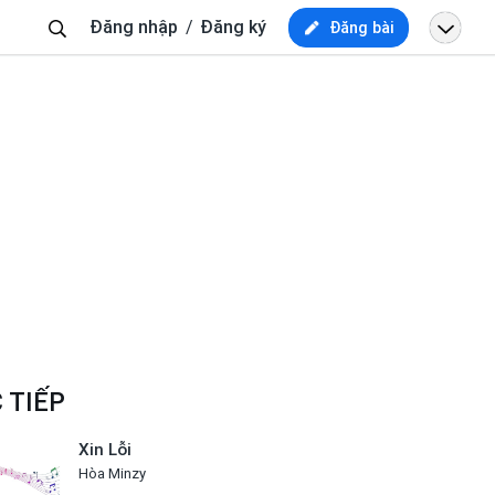
Tìm
Đăng nhập
Đăng ký
Đăng bài
kiếm
 TIẾP
Xin Lỗi
Hòa Minzy