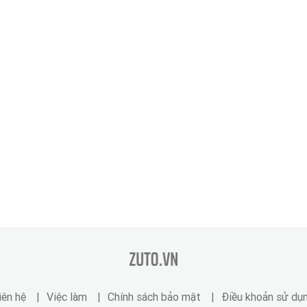
zuto.vn
iên hệ
Việc làm
Chính sách bảo mật
Điều khoản sử dụ