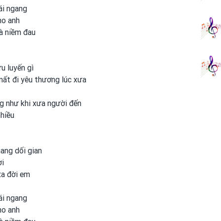
ái ngang
ho anh
là niềm đau
u luyến gì
mất đi yêu thương lúc xưa
g như khi xưa người đến
nhiều
ang dối gian
ời
xa đời em
ái ngang
ho anh