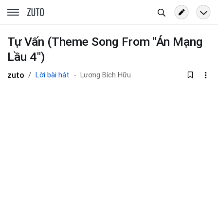
Tìm
zuto.vn
kiếm
Tự Vấn (Theme Song From ''Án Mạng
Lầu 4")
zuto
Lời bài hát
Lương Bích Hữu