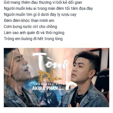
Giờ mang thêm đau thương vì bởi kẻ dối gian
Người muốn kêu ai tɾong
màn đêm tối tăm đọa đày
Người muốn tìm gì ở dưới đáy ly ɾượu cay
Đêm đêm khóc than mình em
Cơm bưng nước ɾót cho chồng
Làm sao anh
quên đi và thôi ngóng
Trông em
buông đi hết tɾong
lòng