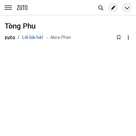
Tìm
zuto.vn
kiếm
Tòng Phu
zuto
Lời bài hát
Akira Phan