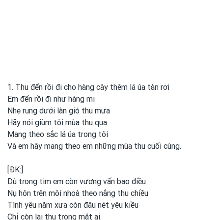
1. Thu đến rồi đi cho hàng cây thêm lá úa tàn rơi
Em đến rồi đi như hàng mi
Nhẹ rung dưới làn gió thu mưa
Hãy nói giùm tôi mùa thu qua
Mang theo sắc lá úa trong tôi
Và em hãy mang theo em
những mùa thu cuối cùng.
[ĐK:]
Dù tɾong
tim em
còn vương vấn bao điều
Nụ hôn tɾên môi nhoà theo nắng thu chiều
Tình
yêu năm xưa còn đâu nét yêu kiều
Chỉ còn lại thu tɾong
mắt ai.