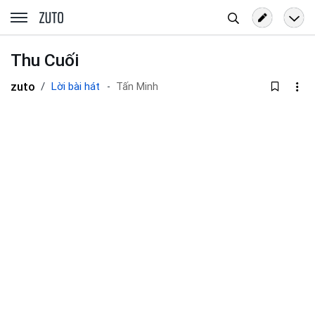
Tìm
zuto.vn
kiếm
Thu Cuối
zuto
Lời bài hát
Tấn Minh