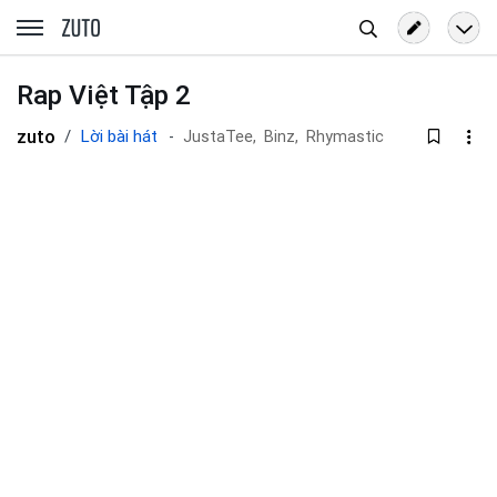
Tìm
zuto.vn
kiếm
Rap Việt Tập 2
zuto
Lời bài hát
JustaTee,
Binz,
Rhymastic