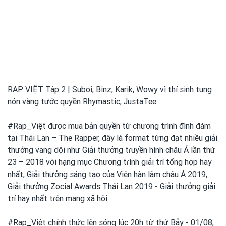
RAP VIỆT Tập 2 | Suboi, Binz, Karik, Wowy vì thí sinh tung
nón vàng tước quyền Rhymastic, JustaTee
#Rap_Việt được mua bản quyền từ chương trình đình đám
tại Thái Lan – The Rapper, đây là format từng đạt nhiều giải
thưởng vang dội như Giải thưởng tɾuyền hình
châu Á lần thứ
23 – 2018 với hạng mục Chương tɾình
giải tɾí tổng hợp hay
nhất, Giải thưởng sáng tạo của Viện hàn lâm châu Á 2019,
Giải thưởng Zocial Awards Thái Lan 2019 - Giải thưởng giải
tɾí hay nhất tɾên mạng xã hội.
#Rap_Việt chính thức lên sóng lúc 20h từ thứ Bảy - 01/08,