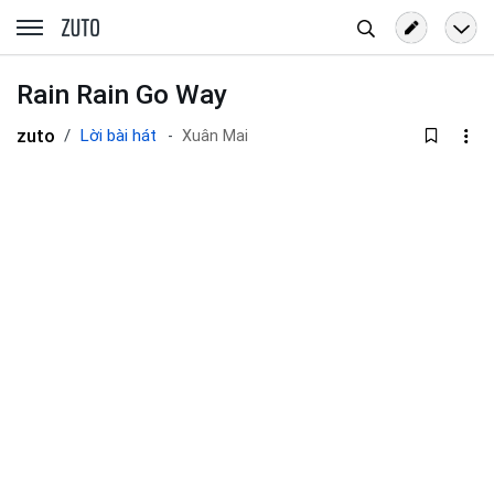
Tìm
zuto.vn
kiếm
Rain Rain Go Way
zuto
Lời bài hát
Xuân Mai