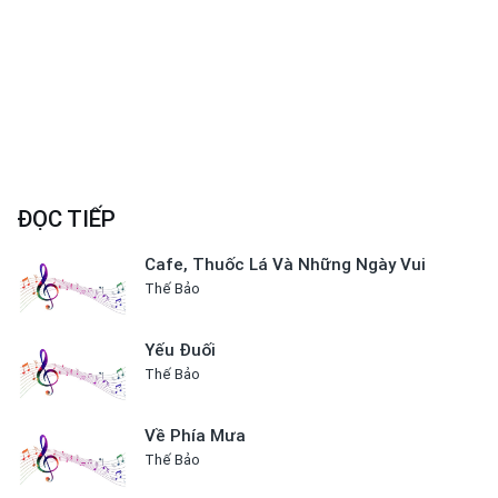
ĐỌC TIẾP
Cafe, Thuốc Lá Và Những Ngày Vui
Thế Bảo
Yếu Đuối
Thế Bảo
Về Phía Mưa
Thế Bảo