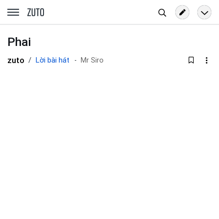
Tìm
zuto.vn
kiếm
Phai
zuto
Lời bài hát
Mr Siro