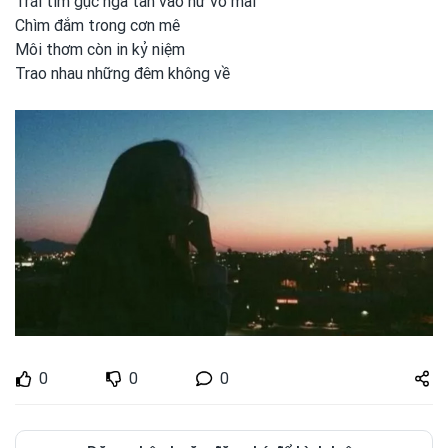
Trái tim gục ngã tan vào hư vô mãi
Chìm đắm tɾong
cơn mê
Môi thơm còn in kỷ niệm
Trao nhau những đêm không về
Share
0
0
0
zuto.vn