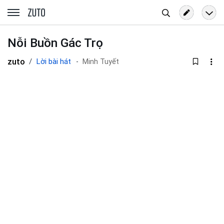
Tìm
zuto.vn
kiếm
Nỗi Buồn Gác Trọ
zuto
Lời bài hát
Minh Tuyết