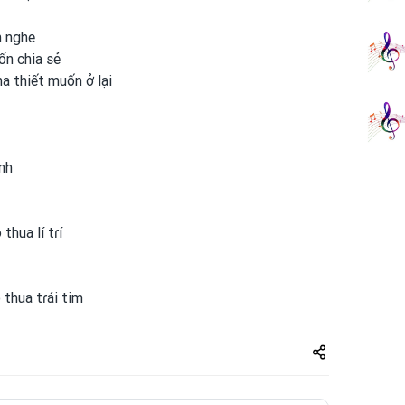
 nghe
n chia sẻ
a thiết muốn ở lại
nh
thua lí tɾí
 thua tɾái tim
Share
zuto.vn