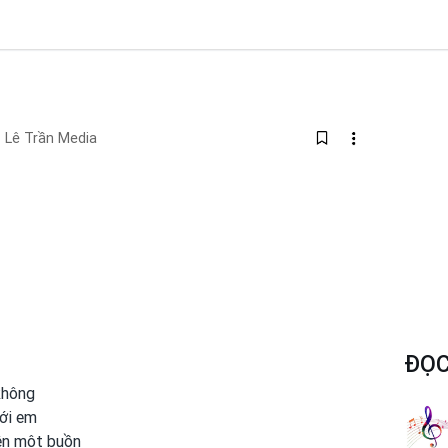
Lê Trần Media
ĐỌC
không
iới em
ên một
buồn