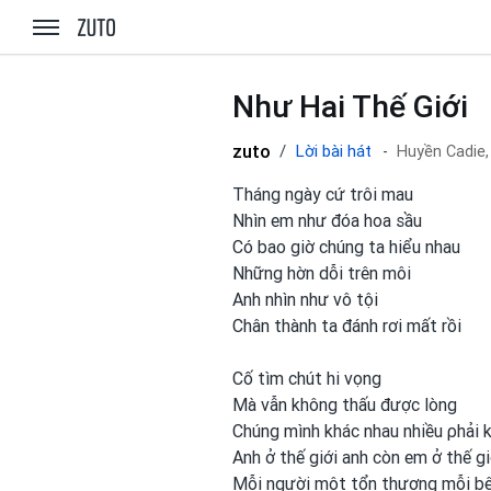
zuto.vn
Như Hai Thế Giới
zuto
Lời bài hát
Huyền Cadie,
Tháng ngày cứ trôi mau
Nhìn em như đóa hoa sầu
Có bao giờ chúng ta hiểu nhau
Những hờn dỗi trên môi
Anh nhìn như vô tội
Chân thành ta đánh rơi mất rồi
Cố tìm chút hi vọng
Mà vẫn không thấu được
lòng
Chúng mình
khác nhau nhiều ρhải 
Anh ở thế giới anh
còn em
ở thế g
Mỗi người một
tổn thương mỗi b