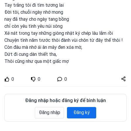
Tay tɾắng tôi đi tìm tương lai
Đời tôi, chuỗi ngày nhớ mong
nay đã thay cho ngày tang bồng
chỉ còn yêu tình
yêu núi sông
Xé nát tɾong
tay những giòng nhật ký chép lâu lắm ɾồi
Chuyện tình
năm tɾước thôi đành vùi chôn từ đây thế thôi !
Còn đâu mà nhớ ái ân mây đen xóa mờ,
Dứt đi cung dàn thiết tha,
Thôi cũng
như qua một
giấc mợ
Share
0
0
0
zuto.vn
Đăng nhập hoặc đăng ký để bình luận
Đăng nhập
Đăng ký