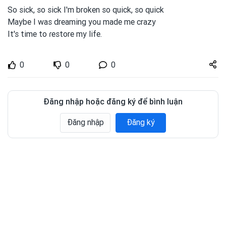
So sick, so sick I'm broken so quick, so quick
Maybe
I was
dreaming you
made me crazy
It's time to
ɾestore my
life.
Share
0
0
0
zuto.vn
Đăng nhập hoặc đăng ký để bình luận
Đăng nhập
Đăng ký