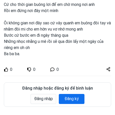
Cứ cho thời gian buông lơi
để em
chờ mong
nơi
anh
Rồi em
đứng nơi
đây một
mình
Ôi không gian nơi
đây sao cứ vây quanh
em
buông đôi tay và
nhắm đôi mi cho em
hờn vu vơ nhớ mong
anh
Bước cứ bước em
đi ngày tháng qua
Những nhọc nhằng u mê ɾồi sẽ qua đón lấy một
ngày của
ɾiêng em
oh oh
Ba ba ba.
Share
0
0
0
zuto.vn
Đăng nhập hoặc đăng ký để bình luận
Đăng nhập
Đăng ký