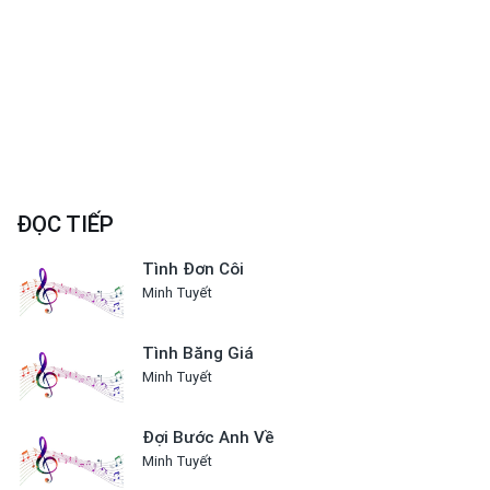
ĐỌC TIẾP
Tình Đơn Côi
Minh Tuyết
Tình Băng Giá
Minh Tuyết
Đợi Bước Anh Về
Minh Tuyết