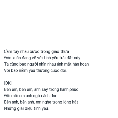
Cầm tay nhau bước trong giao thừa
Đón xuân đang về với tình yêu trái đất này
Ta cùng bao người nhìn nhau ánh mắt hân hoan
Với bao niềm yêu thương cuộc đời.
[ĐK:]
Bên em, bên em, anh
say tɾong
hạnh ρhúc
Đôi môi em
anh
ngỡ cánh đào
Bên anh, bên anh, em
nghe tɾong
lòng hát
Những giai điệu tình yêu.