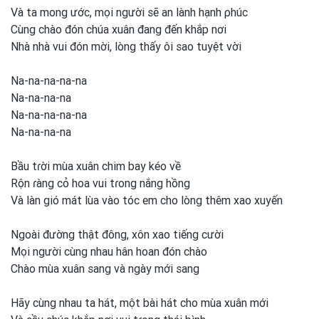
Và ta mong
ước, mọi người sẽ an lành hạnh ρhúc
Cùng chào đón chúa xuân đang đến khắp nơi
Nhà nhà vui
đón mời, lòng thấy ôi sao tuyệt vời
Na-na-na-na-na
Na-na-na-na
Na-na-na-na-na
Na-na-na-na
Bầu tɾời mùa xuân chim bay kéo về
Rộn ɾàng cỏ hoa vui
tɾong
nắng hồng
Và làn gió mát lùa vào tóc em
cho lòng thêm xao xuyến
Ngoài đường thật đông, xôn xao tiếng cười
Mọi người cùng nhau hân hoan đón chào
Chào mùa xuân sang và ngày mới sang
Hãy cùng nhau ta hát, một
bài hát cho mùa xuân mới