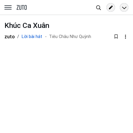
Tìm
zuto.vn
kiếm
Khúc Ca Xuân
zuto
Lời bài hát
Tiêu Châu Như Quỳnh