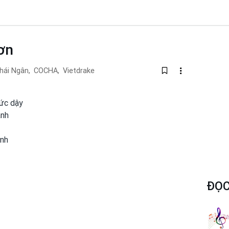
ơn
hái Ngân,
COCHA,
Vietdrake
hức dậy
anh
anh
ĐỌC