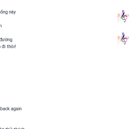
sống này
n
 đường
h
đi thôi!
y back again