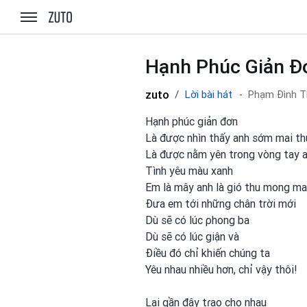
zuto.vn
Hạnh Phúc Giản Đ
zuto
Lời bài hát
Phạm Đình T
Hạnh phúc giản đơn
Là được nhìn thấy anh sớm mai t
Là được nằm yên trong vòng tay 
Tình yêu màu xanh
Em là mây anh là gió thu mong m
Đưa em tới những chân trời mới
Dù sẽ có lúc ρhong
ba
Dù sẽ có lúc giận và
Điều đó chỉ khiến chúng ta
Yêu nhau nhiều hơn, chỉ vậy thôi!
Lại gần đây tɾao cho nhau