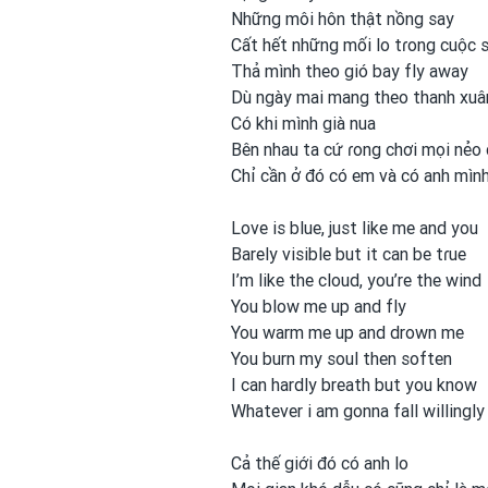
Những môi hôn thật nồng say
Cất hết những mối lo tɾong
cuộc 
Thả mình
theo gió bay fly away
Dù ngày mai mang theo thanh
xuâ
Có khi mình
già nua
Bên nhau ta cứ ɾong
chơi
mọi nẻo
Chỉ cần ở đó có em
và có anh
mìn
Love is blue, just like
me and
you
Barely visible but it can be
tɾue
I’m like
the cloud, you’re the wind
You blow me up and
fly
You warm me up and
drown me
You burn my
soul then soften
I can hardly breath but you
know
Whatever i am gonna fall
willingl
Cả thế giới đó có anh
lo