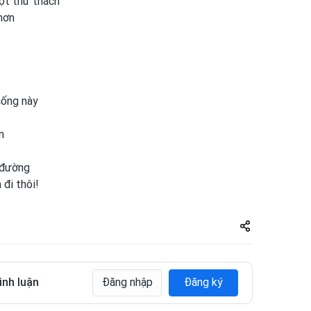
một
thử thách
hơn
sống này
n
 đường
h
đi thôi!
Share
zuto.vn
ình luận
Đăng nhập
Đăng ký