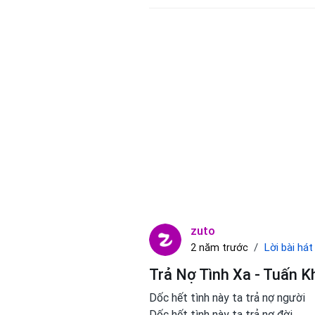
zuto
Lời bài hát
2 năm trước
Trả Nợ Tình Xa - Tuấn K
Dốc hết tình này ta trả nợ người
Dốc hết tình này ta trả nợ đời