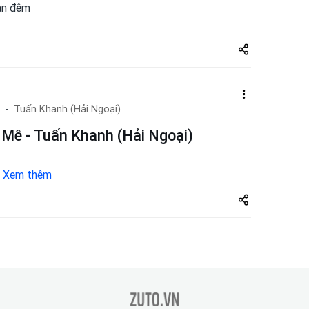
àn đêm
Share
zuto.vn
Tuấn Khanh (Hải Ngoại)
 Mê - Tuấn Khanh (Hải Ngoại)
.
Xem thêm
Share
zuto.vn
zuto.vn