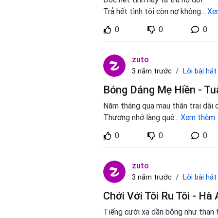
Trả hết tình tôi còn nợ không
...
Xe
0
0
0
zuto
Lời bài hát
3 năm trước
Bóng Dáng Mẹ Hiền - Tu
Năm tháng qua mau thân trai dãi
Thương nhớ làng quê
...
Xem thêm
0
0
0
zuto
Lời bài hát
3 năm trước
Chới Với Tôi Ru Tôi - Hà
Tiếng cười xa dần bỗng như than 