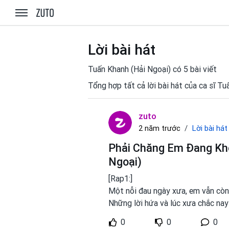
zuto.vn
Lời bài hát
Tuấn Khanh (Hải Ngoại) có 5 bài viết
Tổng hợp tất cả lời bài hát của ca sĩ T
zuto
Lời bài hát
2 năm trước
Phải Chăng Em Đang Khó
Ngoại)
[Rap1:]
Một nỗi đau ngày xưa, em vẫn cò
Những lời hứa và lúc xưa chắc na
0
0
0