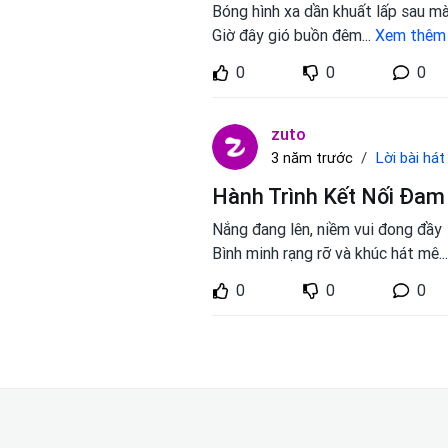
Bóng hình xa dần khuất lấp sau m
Giờ đây gió buồn đêm
...
Xem thêm
0
0
0
zuto
Lời bài hát
3 năm trước
Hành Trình Kết Nối Đam
Nắng đang lên, niềm vui đong đầy
Bình minh rạng rỡ và khúc hát mê
..
0
0
0