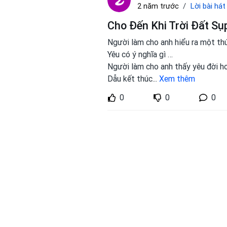
Lời bài hát
2 năm trước
Cho Đến Khi Trời Đất Sụ
Người làm cho anh hiểu ra một th
Yêu có ý nghĩa gì …
Người làm cho anh thấy yêu đời h
Dẫu kết thúc
...
Xem thêm
0
0
0