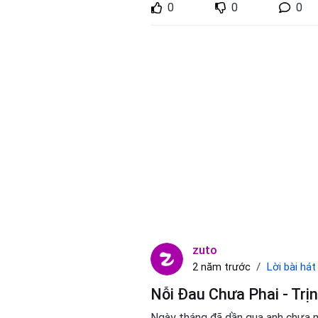
0
0
0
zuto
Lời bài hát
2 năm trước
Nỗi Đau Chưa Phai - Trị
Ngày tháng đã dần qua anh chưa m