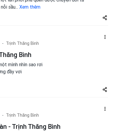
 nỗi sầu
...
Xem thêm
Share
zuto.vn
Trịnh Thăng Bình
 Thăng Bình
ột mình nhìn sao rơi
ơng đầy vơi
Share
zuto.vn
Trịnh Thăng Bình
n - Trịnh Thăng Bình