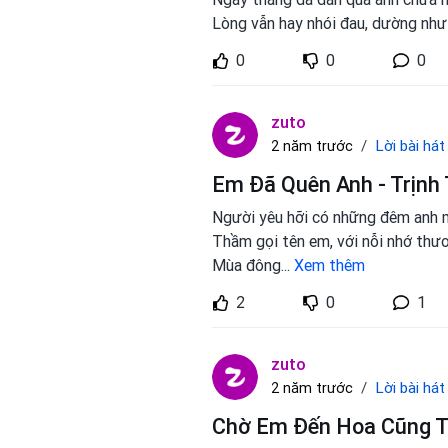
Lòng vẫn hay nhói đau, dường như
0
0
0
zuto
Lời bài hát
2 năm trước
Em Đã Quên Anh - Trịnh
Người yêu hỡi có những đêm anh m
Thầm gọi tên em, với nỗi nhớ thư
Mùa đông
...
Xem thêm
2
0
1
zuto
Lời bài hát
2 năm trước
Chờ Em Đến Hoa Cũng Tà