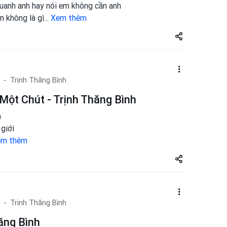
uanh anh hay nói em không cần anh
n không là gì
...
Xem thêm
Share
zuto.vn
Trịnh Thăng Bình
ột Chút - Trịnh Thăng Bình
a
giới
em thêm
Share
zuto.vn
Trịnh Thăng Bình
ăng Bình