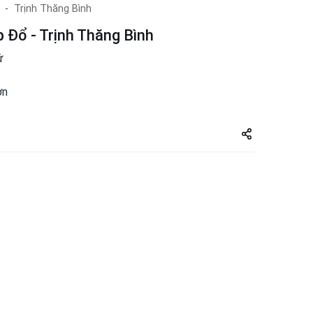
Trịnh Thăng Bình
p Đổ - Trịnh Thăng Bình
ứ
ơn
Share
zuto.vn