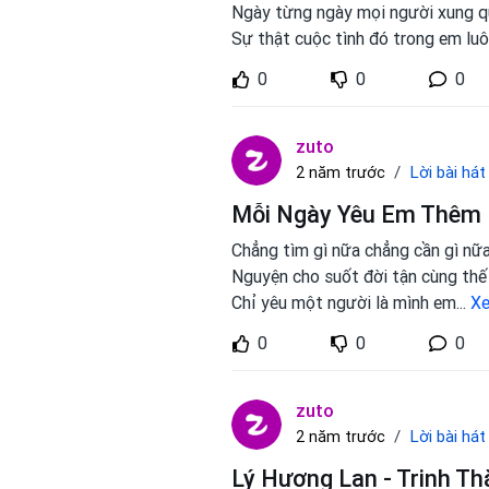
Ngày từng ngày mọi người xung q
Sự thật cuộc tình đó trong em luô
0
0
0
zuto
Lời bài hát
2 năm trước
Mỗi Ngày Yêu Em Thêm M
Chẳng tìm gì nữa chẳng cần gì nữ
Nguyện cho suốt đời tận cùng thế 
Chỉ yêu một người là mình em
...
X
0
0
0
zuto
Lời bài hát
2 năm trước
Lý Hương Lan - Trịnh Th