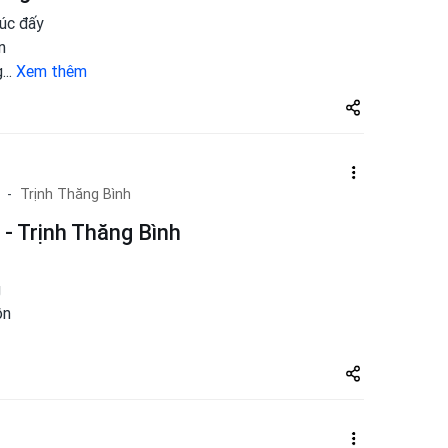
lúc đấy
n
g
...
Xem thêm
Share
zuto.vn
Trịnh Thăng Bình
- Trịnh Thăng Bình
g
ồn
Share
zuto.vn