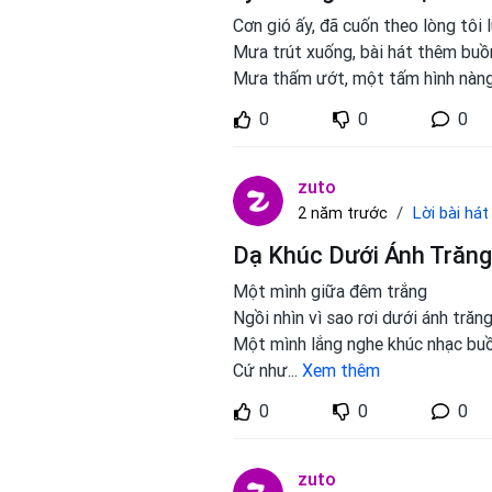
Cơn gió ấy, đã cuốn theo lòng tôi 
Mưa trút xuống, bài hát thêm buồ
Mưa thấm ướt, một tấm hình nàn
0
0
0
zuto
Lời bài hát
2 năm trước
Dạ Khúc Dưới Ánh Trăng 
Một mình giữa đêm trắng
Ngồi nhìn vì sao rơi dưới ánh trăn
Một mình lắng nghe khúc nhạc bu
Cứ như
...
Xem thêm
0
0
0
zuto