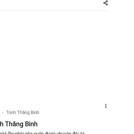
Share
zuto.vn
Trịnh Thăng Bình
nh Thăng Bình
ột lần phôi pha quên được chuyện đôi ta