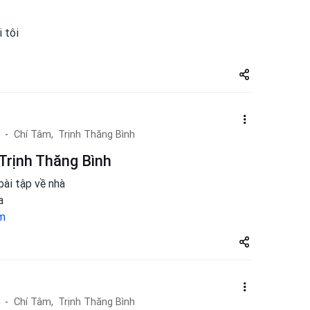
i tôi
Share
zuto.vn
Chí Tâm,
Trịnh Thăng Bình
 Trịnh Thăng Bình
bài tập về nhà
a
m
Share
zuto.vn
Chí Tâm,
Trịnh Thăng Bình