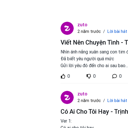
zuto
Lời bài hát
2 năm trước
Viết Nên Chuyện Tình - 
Nhìn ánh nắng xuân sang con tim
Đã biết yêu người quá mức
Gửi lời yêu đó đến cho ai sau bao
..
0
0
0
zuto
Lời bài hát
2 năm trước
Có Ai Cho Tôi Hay - Trịn
Ver 1:
Có ai cho tôi hay