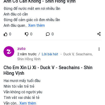
Anh Có Cần Không - Shin Hồng Vịnh
Đừng để nước mắt em rơi nhiều lần
Anh đâu có cần
Đừng để cảm giác cô đơn nhiều lần
Anh đâu quan
...
Xem thêm
Share
0
0
0
zuto.vn
zuto
Lời bài hát
2 năm trước
Duck V,
Seachains,
Shin Hồng Vịnh
Cho Em Xin Lì Xì - Duck V - Seachains - Shin
Hồng Vịnh
Hai mươi mấy tuổi đầu
Nhìn tôi vẫn trẻ trẻ
Vẫn không có người yêu
Tình vắt vai chắc lẻ tẻ
Vẫn còn
...
Xem thêm