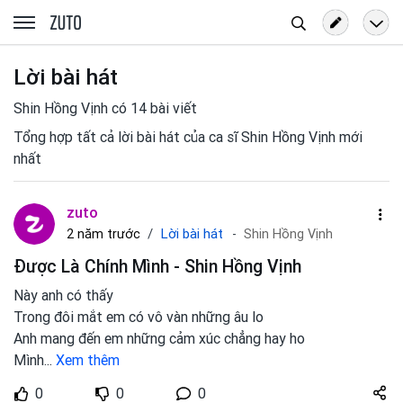
Tìm
zuto.vn
kiếm
Lời bài hát
Shin Hồng Vịnh có 14 bài viết
Tổng hợp tất cả lời bài hát của ca sĩ Shin Hồng Vịnh mới
nhất
zuto
Lời bài hát
2 năm trước
Shin Hồng Vịnh
Được Là Chính Mình - Shin Hồng Vịnh
Này anh có thấy
Trong đôi mắt em có vô vàn những âu lo
Anh mang đến em những cảm xúc chẳng hay ho
Mình
...
Xem thêm
Share
0
0
0
zuto.vn