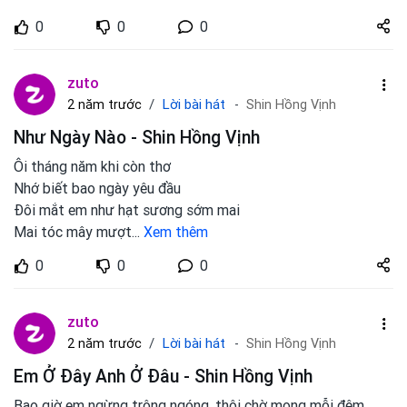
Share
0
0
0
zuto.vn
zuto
Lời bài hát
2 năm trước
Shin Hồng Vịnh
Như Ngày Nào - Shin Hồng Vịnh
Ôi tháng năm khi còn thơ
Nhớ biết bao ngày yêu đầu
Đôi mắt em như hạt sương sớm mai
Mai tóc mây mượt
...
Xem thêm
Share
0
0
0
zuto.vn
zuto
Lời bài hát
2 năm trước
Shin Hồng Vịnh
Em Ở Đây Anh Ở Đâu - Shin Hồng Vịnh
Bao giờ em ngừng trông ngóng, thôi chờ mong mỗi đêm