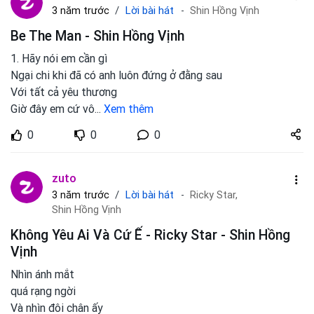
Lời bài hát
3 năm trước
Shin Hồng Vịnh
Be The Man - Shin Hồng Vịnh
1. Hãy nói em cần gì
Ngại chi khi đã có anh luôn đứng ở đằng sau
Với tất cả yêu thương
Giờ đây em cứ vô
...
Xem thêm
Share
0
0
0
zuto.vn
zuto
Lời bài hát
3 năm trước
Ricky Star,
Shin Hồng Vịnh
Không Yêu Ai Và Cứ Ế - Ricky Star - Shin Hồng
Vịnh
Nhìn ánh mắt
quá rạng ngời
Và nhìn đôi chân ấy