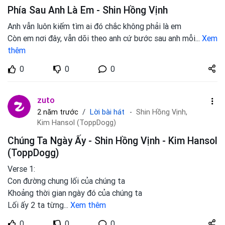
Phía Sau Anh Là Em - Shin Hồng Vịnh
Anh vẫn luôn kiếm tìm ai đó chắc không phải là em
Còn em nơi đây, vẫn dõi theo anh cứ bước sau anh mỗi
...
Xem
thêm
Share
0
0
0
zuto.vn
zuto
Lời bài hát
2 năm trước
Shin Hồng Vịnh,
Kim Hansol (ToppDogg)
Chúng Ta Ngày Ấy - Shin Hồng Vịnh - Kim Hansol
(ToppDogg)
Verse 1:
Con đường chung lối của chúng ta
Khoảng thời gian ngày đó của chúng ta
Lối ấy 2 ta từng
...
Xem thêm
Share
0
0
0