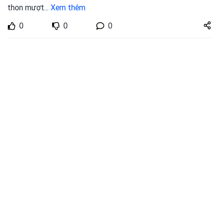
thon mượt
...
Xem thêm
Share
0
0
0
zuto.vn