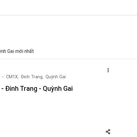
uỳnh Gai mới nhất
CM1X,
Đinh Trang,
Quỳnh Gai
- Đinh Trang - Quỳnh Gai
Share
zuto.vn