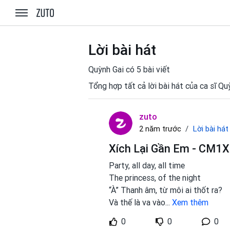
zuto.vn
Lời bài hát
Quỳnh Gai có 5 bài viết
Tổng hợp tất cả lời bài hát của ca sĩ Q
zuto
Lời bài hát
2 năm trước
Xích Lại Gần Em - CM1X 
Party, all day, all time
The princess, of the night
“À” Thanh âm, từ môi ai thốt ra?
Và thế là va vào
...
Xem thêm
0
0
0