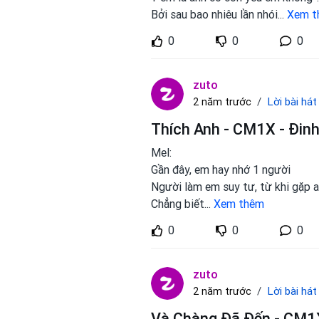
Bởi sau bao nhiêu lần nhói
...
Xem t
0
0
0
zuto
Lời bài hát
2 năm trước
Thích Anh - CM1X - Đinh
Mel:
Gần đây, em hay nhớ 1 người
Người làm em suy tư, từ khi gặp 
Chẳng biết
...
Xem thêm
0
0
0
zuto
Lời bài hát
2 năm trước
Và Chàng Đã Đến - CM1X