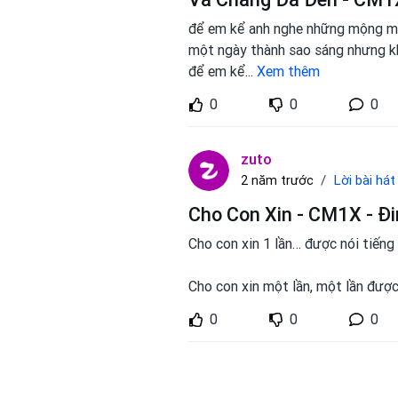
để em kể anh nghe những mộng m
một ngày thành sao sáng nhưng kh
để em kể
...
Xem thêm
0
0
0
zuto
Lời bài hát
2 năm trước
Cho Con Xin - CM1X - Đi
Cho con xin 1 lần… được nói tiến
Cho con xin một lần, một lần được
0
0
0