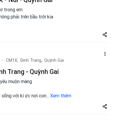
ơ trong em
ông phải trên bầu trời kia
Share
zuto.vn
CM1X,
Đinh Trang,
Quỳnh Gai
nh Trang - Quỳnh Gai
g yêu muộn màng
 sống với kí ức nơi con
...
Xem thêm
Share
zuto.vn