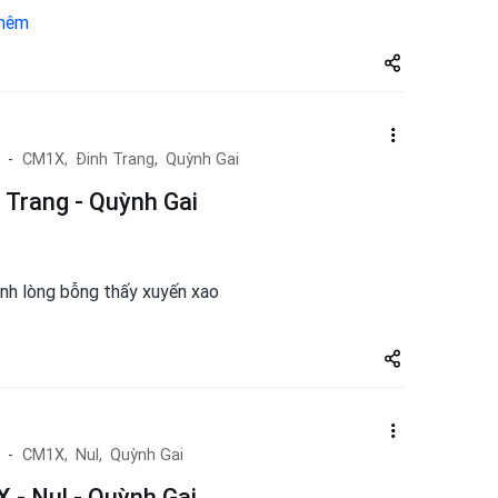
hêm
Share
zuto.vn
CM1X,
Đinh Trang,
Quỳnh Gai
 Trang - Quỳnh Gai
anh lòng bỗng thấy xuyến xao
Share
zuto.vn
CM1X,
Nul,
Quỳnh Gai
 - Nul - Quỳnh Gai