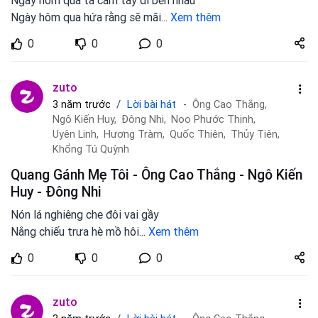
Ngày hôm qua ta cầm tay đi bên nhau
Ngày hôm qua hứa rằng sẽ mãi
...
Xem thêm
Share
0
0
0
zuto.vn
zuto
Lời bài hát
3 năm trước
Ông Cao Thắng,
Ngô Kiến Huy,
Đông Nhi,
Noo Phước Thịnh,
Uyên Linh,
Hương Tràm,
Quốc Thiên,
Thủy Tiên,
Khổng Tú Quỳnh
Quang Gánh Mẹ Tôi - Ông Cao Thắng - Ngô Kiến
Huy - Đông Nhi
Nón lá nghiêng che đôi vai gầy
Nắng chiếu trưa hè mồ hôi
...
Xem thêm
Share
0
0
0
zuto.vn
zuto