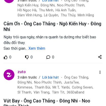
Lời bài hát
3 năm trước
Ông Cao Thắng,
Ngô Kiến Huy,
Đông Nhi,
Noo Phước Thịnh,
Hồ Ngọc Hà,
Thu Minh,
Hà Anh Tuấn,
Đàm Vĩnh Hưng,
Lệ Quyên,
Thu Thủy,
Minh Hằng
Cảm Ơn - Ông Cao Thắng - Ngô Kiến Huy - Đông
Nhi
Ngày trôi qua ngày, nhận ra quanh ta dường như biết bao
điều đổi thay.
Sao thời gian
...
Xem thêm
Share
0
0
0
zuto.vn
zuto
Lời bài hát
3 năm trước
Ông Cao Thắng,
Đông Nhi,
Noo Phước Thịnh,
JustaTee,
Kimmese,
Thanh Bùi,
Mr.T,
Yanbi,
Cường Seven,
Sĩ Thanh,
Vân Trang,
Tâm Tít,
365DaBand
Vút Bay - Ông Cao Thắng - Đông Nhi - Noo