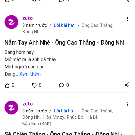
zuto.vn
zuto
Lời bài hát
3 năm trước
Ông Cao Thắng,
Đông Nhi
Nắm Tay Anh Nhé - Ông Cao Thắng - Đông Nhi
Sáng hôm nay
Mở mắt ra là anh đã thấy
Một người con gái
Đang
...
Xem thêm
Share
0
0
0
zuto.vn
zuto
Lời bài hát
3 năm trước
Ông Cao Thắng,
Đông Nhi,
Hòa Minzy,
Phúc Bồ,
Hà Lê,
Bảo Kun (BAK)
Sẽ Chiến Thắng - Ông Cao Thắng - Đông Nhi -