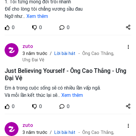
1. Tôi từng mong đời trôi nhanh
Để cho lòng tôi chẳng vương sầu đau
Ngỡ như
...
Xem thêm
Share
0
0
0
zuto.vn
zuto
Lời bài hát
3 năm trước
Ông Cao Thắng,
Ưng Đại Vệ
Just Believing Yourself - Ông Cao Thắng - Ưng
Đại Vệ
Em à trong cuộc sống sẽ có nhiều lần vấp ngã.
Và mỗi lần kết thúc lại sẽ
...
Xem thêm
Share
0
0
0
zuto.vn
zuto
Lời bài hát
3 năm trước
Ông Cao Thắng,