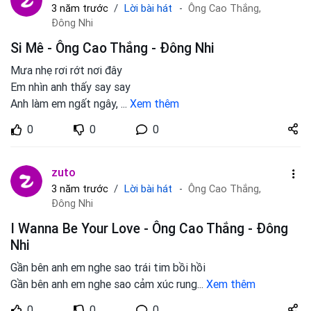
Lời bài hát
3 năm trước
Ông Cao Thắng,
Đông Nhi
Si Mê - Ông Cao Thắng - Đông Nhi
Mưa nhẹ rơi rớt nơi đây
Em nhìn anh thấy say say
Anh làm em ngất ngây,
...
Xem thêm
Share
0
0
0
zuto.vn
zuto
Lời bài hát
3 năm trước
Ông Cao Thắng,
Đông Nhi
I Wanna Be Your Love - Ông Cao Thắng - Đông
Nhi
Gần bên anh em nghe sao trái tim bồi hồi
Gần bên anh em nghe sao cảm xúc rung
...
Xem thêm
Share
0
0
0