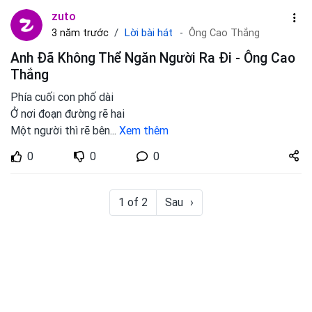
zuto
Lời bài hát
3 năm trước
Ông Cao Thắng
Anh Đã Không Thể Ngăn Người Ra Đi - Ông Cao
Thắng
Phía cuối con phố dài
Ở nơi đoạn đường rẽ hai
Một người thì rẽ bên
...
Xem thêm
Share
0
0
0
zuto.vn
1 of 2
Sau
›