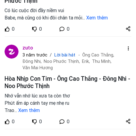
Phước Thịnh
Có lúc cuộc đời đầy niềm vui
Babe, mà cũng có khi đôi chân ta mỏi
...
Xem thêm
Share
0
0
0
zuto.vn
zuto
Lời bài hát
3 năm trước
Ông Cao Thắng,
Đông Nhi,
Noo Phước Thịnh,
Erik,
Thu Minh,
Văn Mai Hương
Hòa Nhịp Con Tim - Ông Cao Thắng - Đông Nhi -
Noo Phước Thịnh
Nhớ vẫn nhớ lúc xưa ta còn thơ
Phút ấm áp cánh tay mẹ nhẹ ru
Trao
...
Xem thêm
Share
0
0
0
zuto.vn