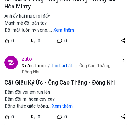
Hòa Minzy
Anh ấy hai mươi gì đấy
Mạnh mẽ đôi bàn tay
Đôi mắt luôn hy vọng,
...
Xem thêm
Share
0
0
0
zuto.vn
zuto
Lời bài hát
3 năm trước
Ông Cao Thắng,
Đông Nhi
Cất Giấu Ký Ức - Ông Cao Thắng - Đông Nhi
Đêm đôi vai em run lên
Đêm đôi mi hoen cay cay
Đỗng thức giấc trống
...
Xem thêm
Share
0
0
0
zuto.vn