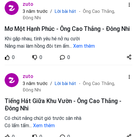
zuto
Lời bài hát
3 năm trước
Ông Cao Thắng,
Đông Nhi
Mơ Một Hạnh Phúc - Ông Cao Thắng - Đông Nhi
Khi gặp nhau, tình yêu hé nở nụ cười
Nắng mai làm hồng đôi tim ấm
...
Xem thêm
Share
0
0
0
zuto.vn
zuto
Lời bài hát
3 năm trước
Ông Cao Thắng,
Đông Nhi
Tiếng Hát Giữa Khu Vườn - Ông Cao Thắng -
Đông Nhi
Có chút nắng chút gió trước sân nhà
Có lấm tấm
...
Xem thêm
Share
0
0
0