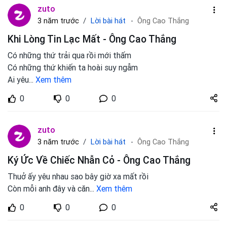
zuto
Lời bài hát
3 năm trước
Ông Cao Thắng
Khi Lòng Tin Lạc Mất - Ông Cao Thắng
Có những thứ trải qua rồi mới thấm
Có những thứ khiến ta hoài suy ngẫm
Ai yêu
...
Xem thêm
Share
0
0
0
zuto.vn
zuto
Lời bài hát
3 năm trước
Ông Cao Thắng
Ký Ức Về Chiếc Nhẫn Cỏ - Ông Cao Thắng
Thuở ấy yêu nhau sao bây giờ xa mất rồi
Còn mỗi anh đây và căn
...
Xem thêm
Share
0
0
0
zuto.vn