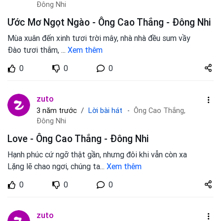
Đông Nhi
Ước Mơ Ngọt Ngào - Ông Cao Thắng - Đông Nhi
Mùa xuân đến xinh tươi trời mây, nhà nhà đều sum vầy
Đào tươi thắm,
...
Xem thêm
Share
0
0
0
zuto.vn
zuto
Lời bài hát
3 năm trước
Ông Cao Thắng,
Đông Nhi
Love - Ông Cao Thắng - Đông Nhi
Hạnh phúc cứ ngỡ thật gần, nhưng đôi khi vẫn còn xa
Lặng lẽ chao ngơi, chúng ta
...
Xem thêm
Share
0
0
0
zuto.vn
zuto