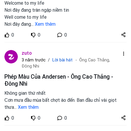
Welcome to my life
Nơi đây đang tràn ngập niềm tin
Well come to my life
Nơi đây đang
...
Xem thêm
Share
0
0
0
zuto.vn
zuto
Lời bài hát
3 năm trước
Ông Cao Thắng,
Đông Nhi
Phép Màu Của Andersen - Ông Cao Thắng -
Đông Nhi
Không gian thứ nhất
Ϲơn mưa đầu mùa bất chợt ào đến. Ban đầu chỉ vài giọt
thưa
...
Xem thêm
Share
0
0
0
zuto.vn