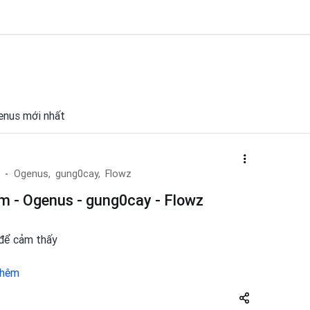
genus mới nhất
Ogenus,
gung0cay,
Flowz
m - Ogenus - gung0cay - Flowz
 để cảm thấy
thêm
Share
zuto.vn