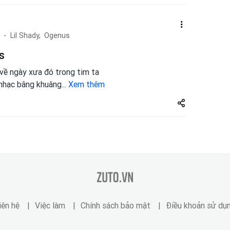
Lil Shady,
Ogenus
s
về ngày xưa đó trong tim ta
 nhạc bâng khuâng
...
Xem thêm
Share
zuto.vn
zuto.vn
iên hệ
Việc làm
Chính sách bảo mật
Điều khoản sử dụ