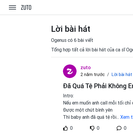
zuto.vn
Lời bài hát
Ogenus có 6 bài viết
Tổng hợp tất cả lời bài hát của ca sĩ O
zuto
Lời bài hát
2 năm trước
Đã Quá Tệ Phải Không E
Intro:
Nếu em muốn anh call mỗi tối chỉ
Được một chút bình yên
Thì baby anh đã quá tệ rồi
...
Xem 
0
0
0