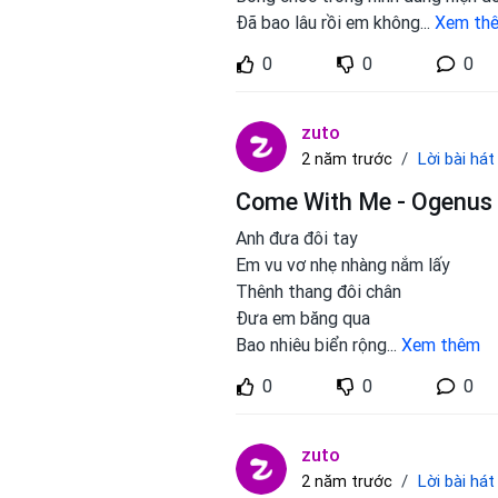
Đã bao lâu rồi em không
...
Xem th
0
0
0
zuto
Lời bài hát
2 năm trước
Come With Me - Ogenus
Anh đưa đôi tay
Em vu vơ nhẹ nhàng nắm lấy
Thênh thang đôi chân
Đưa em băng qua
Bao nhiêu biển rộng
...
Xem thêm
0
0
0
zuto
Lời bài hát
2 năm trước