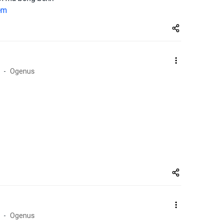
êm
Share
zuto.vn
Ogenus
Share
zuto.vn
Ogenus