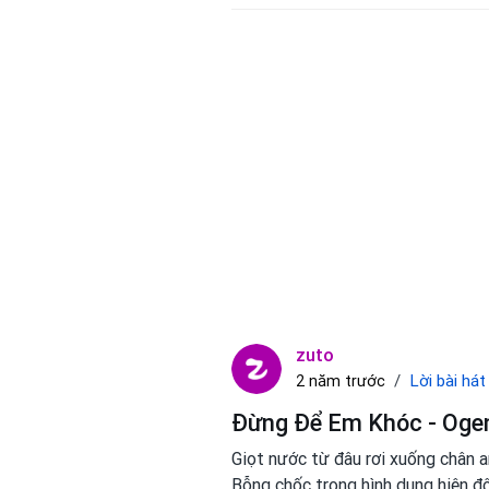
zuto
Lời bài hát
2 năm trước
Đừng Để Em Khóc - Oge
Giọt nước từ đâu rơi xuống chân 
Bỗng chốc trong hình dung hiện đ