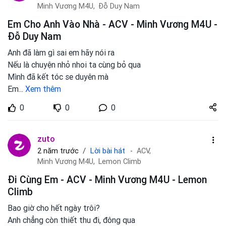
Minh Vương M4U,
Đỗ Duy Nam
Em Cho Anh Vào Nhà - ACV - Minh Vương M4U -
Đỗ Duy Nam
Anh đã làm gì sai em hãy nói ra
Nếu là chuyện nhỏ nhoi ta cùng bỏ qua
Mình đã kết tóc se duyên mà
Em
...
Xem thêm
Share
0
0
0
zuto.vn
zuto
Lời bài hát
2 năm trước
ACV,
Minh Vương M4U,
Lemon Climb
Đi Cùng Em - ACV - Minh Vương M4U - Lemon
Climb
Bao giờ cho hết ngày trôi?
Anh chẳng còn thiết thu đi, đông qua