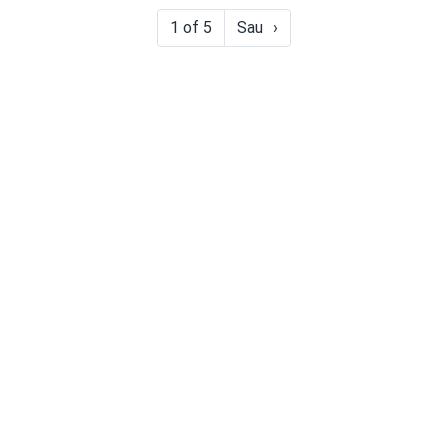
1 of 5
Sau
›