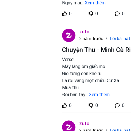
Ngày mai
...
Xem thêm
0
0
0
zuto
Lời bài hát
2 năm trước
Chuyện Thu - Minh Cà Ri
Verse:
Mây lặng ôm giấc mơ
Gió từng cơn khẽ ru
Lá rơi vàng một chiều Cư Xá
Mùa thu.
Đôi bàn tay
...
Xem thêm
0
0
0
zuto
Lời bài hát
2 năm trước