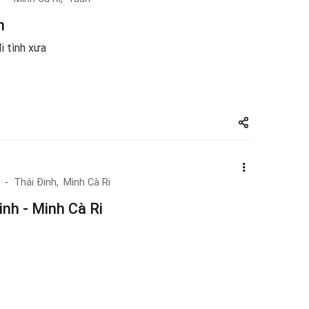
n
đi tình xưa
Share
zuto.vn
Thái Đinh,
Minh Cà Ri
inh - Minh Cà Ri