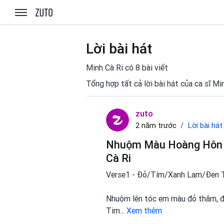
zuto.vn
Lời bài hát
Minh Cà Ri có 8 bài viết
Tổng hợp tất cả lời bài hát của ca sĩ Mi
zuto
Lời bài hát
2 năm trước
Nhuộm Màu Hoàng Hôn L
Cà Ri
Verse1 - Đỏ/Tím/Xanh Lam/Đen T
Nhuộm lên tóc em màu đỏ thắm, để
Tim
...
Xem thêm