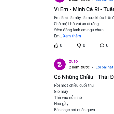
Vì Em - Minh Cà Ri - Tuấ
Em là ai. là mây, là mưa khóc trôi 
Chờ một bờ vai an ủi rằng
Đêm đông lạnh em ngủ chưa
Em
...
Xem thêm
0
0
0
zuto
Lời bài hát
2 năm trước
Có Những Chiều - Thái Đ
Rồi một chiều cuối thu
Gió may
Thả vào nỗi nhớ
Hao gầy
Bản nhạc nơi quán quen