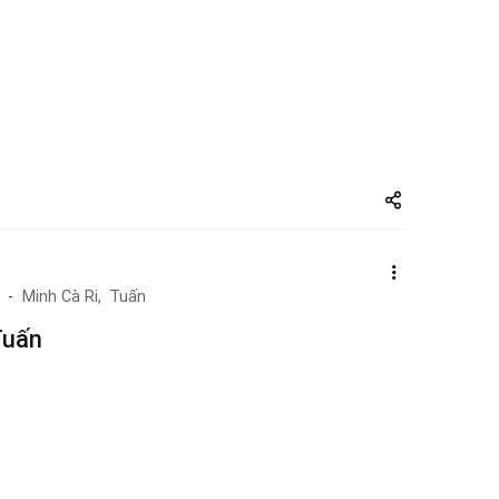
Share
zuto.vn
Minh Cà Ri,
Tuấn
Tuấn