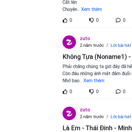
Cất lên
Chuyện
...
Xem thêm
0
0
0
zuto
Lời bài hát
2 năm trước
Không Tựa (Noname1) - 
Phải chăng chúng ta giờ đây đã hế
Còn đâu những ánh mắt đắm đuối
Nhớ bao
...
Xem thêm
0
0
0
zuto
Lời bài hát
2 năm trước
Là Em - Thái Đinh - Minh