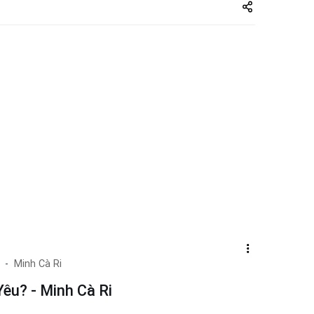
Share
zuto.vn
Minh Cà Ri
êu? - Minh Cà Ri