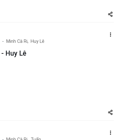
Share
zuto.vn
Minh Cà Ri,
Huy Lê
 - Huy Lê
Share
zuto.vn
Minh Cà Ri,
Tuấn