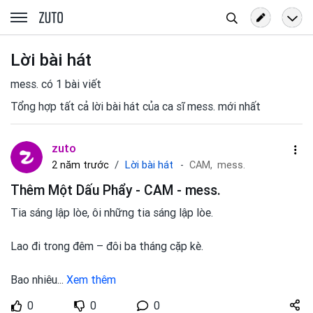
Tìm
zuto.vn
kiếm
Lời bài hát
mess. có 1 bài viết
Tổng hợp tất cả lời bài hát của ca sĩ mess. mới nhất
zuto
Lời bài hát
2 năm trước
CAM,
mess.
Thêm Một Dấu Phẩy - CAM - mess.
Tia sáng lập lòe, ôi những tia sáng lập lòe.
Lao đi trong đêm – đôi ba tháng cặp kè.
Bao nhiêu
...
Xem thêm
Share
0
0
0
zuto.vn