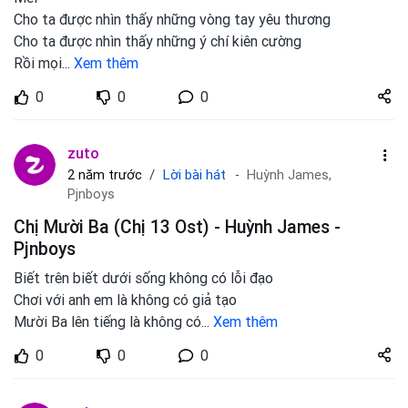
Cho ta được nhìn thấy những vòng tay yêu thương
Cho ta được nhìn thấy những ý chí kiên cường
Rồi mọi
...
Xem thêm
Share
0
0
0
zuto.vn
zuto
Lời bài hát
2 năm trước
Huỳnh James,
Pjnboys
Chị Mười Ba (Chị 13 Ost) - Huỳnh James -
Pjnboys
Biết trên biết dưới sống không có lỗi đạo
Chơi với anh em là không có giả tạo
Mười Ba lên tiếng là không có
...
Xem thêm
Share
0
0
0
zuto.vn