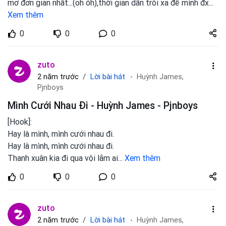
mơ đơn giản nhất...(oh óh),thời gian dần trôi xa để mình đx
...
Xem thêm
Share
0
0
0
zuto.vn
zuto
Lời bài hát
2 năm trước
Huỳnh James,
Pjnboys
Mình Cưới Nhau Đi - Huỳnh James - Pjnboys
[Hook]:
Hay là mình, mình cưới nhau đi.
Hay là mình, mình cưới nhau đi.
Thanh xuân kia đi qua vội lắm ai
...
Xem thêm
Share
0
0
0
zuto.vn
zuto
Lời bài hát
2 năm trước
Huỳnh James,