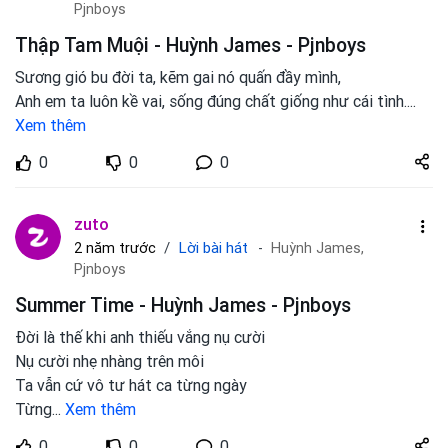
Pjnboys
Thập Tam Muội - Huỳnh James - Pjnboys
Sương gió bu đời ta, kẽm gai nó quấn đầy mình,
Anh em ta luôn kề vai, sống đúng chất giống như cái tình.
...
Xem thêm
Share
0
0
0
zuto.vn
zuto
Lời bài hát
2 năm trước
Huỳnh James,
Pjnboys
Summer Time - Huỳnh James - Pjnboys
Đời là thế khi anh thiếu vắng nụ cười
Nụ cười nhẹ nhàng trên môi
Ta vẫn cứ vô tư hát ca từng ngày
Từng
...
Xem thêm
Share
0
0
0