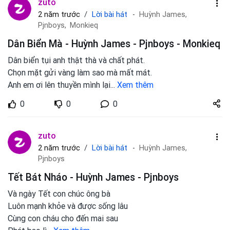
zuto
Lời bài hát
2 năm trước
Huỳnh James,
Pjnboys,
Monkieq
Dân Biển Mà - Huỳnh James - Pjnboys - Monkieq
Dân biển tụi anh thật thà và chất phát.
Chọn mặt gửi vàng làm sao mà mất mát.
Anh em ơi lên thuyền mình lại
...
Xem thêm
Share
0
0
0
zuto.vn
zuto
Lời bài hát
2 năm trước
Huỳnh James,
Pjnboys
Tết Bát Nháo - Huỳnh James - Pjnboys
Và ngày Tết con chúc ông bà
Luôn mạnh khỏe và được sống lâu
Cùng con cháu cho đến mai sau