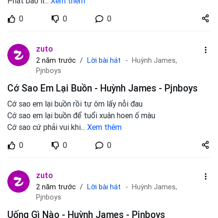
Phát bao lì
...
Xem thêm
Share
0
0
0
zuto.vn
zuto
Lời bài hát
2 năm trước
Huỳnh James,
Pjnboys
Cớ Sao Em Lại Buồn - Huỳnh James - Pjnboys
Cớ sao em lại buồn rồi tự ôm lấy nỗi đau
Cớ sao em lại buồn để tuổi xuân hoen ố màu
Cớ sao cứ phải vui khi
...
Xem thêm
Share
0
0
0
zuto.vn
zuto
Lời bài hát
2 năm trước
Huỳnh James,
Pjnboys
Uống Gì Nào - Huỳnh James - Pjnboys