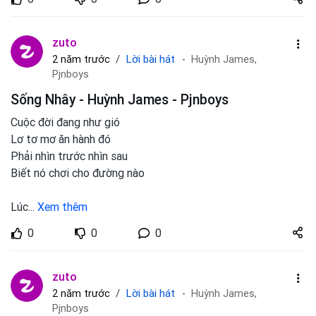
zuto.vn
zuto
Lời bài hát
2 năm trước
Huỳnh James,
Pjnboys
Sống Nhây - Huỳnh James - Pjnboys
Cuộc đời đang như gió
Lơ tơ mơ ăn hành đó
Phải nhìn trước nhìn sau
Biết nó chơi cho đường nào
Lúc
...
Xem thêm
Share
0
0
0
zuto.vn
zuto
Lời bài hát
2 năm trước
Huỳnh James,
Pjnboys