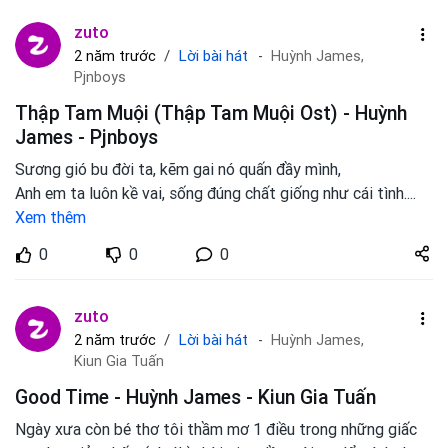
zuto
Lời bài hát
2 năm trước
Huỳnh James,
Pjnboys
Thập Tam Muội (Thập Tam Muội Ost) - Huỳnh
James - Pjnboys
Sương gió bu đời ta, kẽm gai nó quấn đầy mình,
Anh em ta luôn kề vai, sống đúng chất giống như cái tình.
...
Xem thêm
Share
0
0
0
zuto.vn
zuto
Lời bài hát
2 năm trước
Huỳnh James,
Kiun Gia Tuấn
Good Time - Huỳnh James - Kiun Gia Tuấn
Ngày xưa còn bé thơ tôi thầm mơ 1 điều trong những giấc