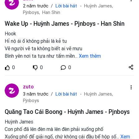
Lời bài hát
2 năm trước
Huỳnh James,
Pjnboys,
Han Shin
Wake Up - Huỳnh James - Pjnboys - Han Shin
Hook
Hỉ nộ ái ố không phải là kẻ tu
Vẽ người vẽ ta không biết ai vẽ mưu
Bình yên nơi ta tựa như tấm mền
...
Xem thêm
Share
0
0
0
zuto.vn
zuto
Lời bài hát
3 năm trước
Huỳnh James,
Pjnboys
Quăng Tao Cái Boong - Huỳnh James - Pjnboys
Huỳnh James
Con phố đã lên đèn mà lên đèn phải xuống phố
Xuống phố để giải ngố, chứ không cái đầu bể hộp số
...
Xem