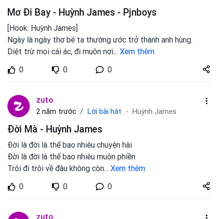
Mơ Đi Bay - Huỳnh James - Pjnboys
[Hook: Huỳnh James]
Ngày là ngày thơ bé ta thường ước trở thành anh hùng.
Diệt trừ mọi cái ác, đi muôn nơi
...
Xem thêm
Share
0
0
0
zuto.vn
zuto
Lời bài hát
2 năm trước
Huỳnh James
Đời Mà - Huỳnh James
Đời là đời là thế bao nhiêu chuyện hài
Đời là đời là thế bao nhiêu muộn phiền
Trôi đi trôi về đâu không còn
...
Xem thêm
Share
0
0
0
zuto.vn
zuto