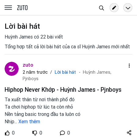
Tìm
zuto.vn
kiếm
Lời bài hát
Huỳnh James có 22 bài viết
Tổng hợp tất cả lời bài hát của ca sĩ Huỳnh James mới nhất
zuto
Lời bài hát
2 năm trước
Huỳnh James,
Pjnboys
Hiphop Never Khớp - Huỳnh James - Pjnboys
Ta xuất thân từ nơi thành phố đó
Ta chơi hiphop từ lúc ta còn nhỏ
Nền tảng basic trong đầu ta luôn có
Nhịp
...
Xem thêm
Share
0
0
0
zuto.vn