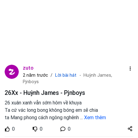
zuto
Lời bài hát
2 năm trước
Huỳnh James,
Pjnboys
26Xx - Huỳnh James - Pjnboys
26 xuân xanh vẫn sớm hôm về khuya
Ta cứ vác long bong không bóng em sẽ chia
ta Mang phong cách ngông nghênh
...
Xem thêm
Share
0
0
0
zuto.vn