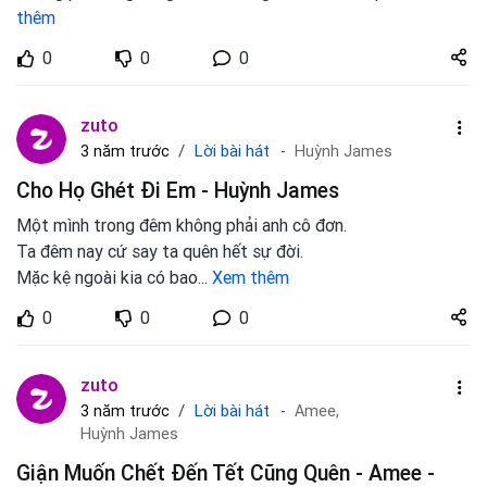
thêm
Share
0
0
0
zuto.vn
zuto
Lời bài hát
3 năm trước
Huỳnh James
Cho Họ Ghét Đi Em - Huỳnh James
Một mình trong đêm không phải anh cô đơn.
Ta đêm nay cứ say ta quên hết sự đời.
Mặc kệ ngoài kia có bao
...
Xem thêm
Share
0
0
0
zuto.vn
zuto
Lời bài hát
3 năm trước
Amee,
Huỳnh James
Giận Muốn Chết Đến Tết Cũng Quên - Amee -