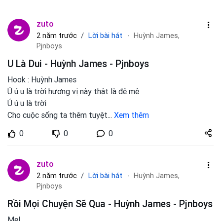
zuto
Lời bài hát
2 năm trước
Huỳnh James,
Pjnboys
U Là Dui - Huỳnh James - Pjnboys
Hook : Huỳnh James
Ú ú u là trời hương vị này thật là đê mê
Ú ú u là trời
Cho cuộc sống ta thêm tuyệt
...
Xem thêm
Share
0
0
0
zuto.vn
zuto
Lời bài hát
2 năm trước
Huỳnh James,
Pjnboys
Rồi Mọi Chuyện Sẽ Qua - Huỳnh James - Pjnboys
Mel