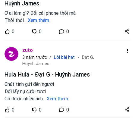
Huỳnh James
Ơ ai làm gì? Đổi cái phone thôi mà
Thôi thôi
...
Xem thêm
Share
0
0
0
zuto.vn
zuto
Lời bài hát
3 năm trước
Đạt G,
Huỳnh James
Hula Hula - Đạt G - Huỳnh James
Chút tình gửi đến người
Đổi lấy nụ cười tươi
Có được nhiều ánh
...
Xem thêm
Share
0
0
0
zuto.vn