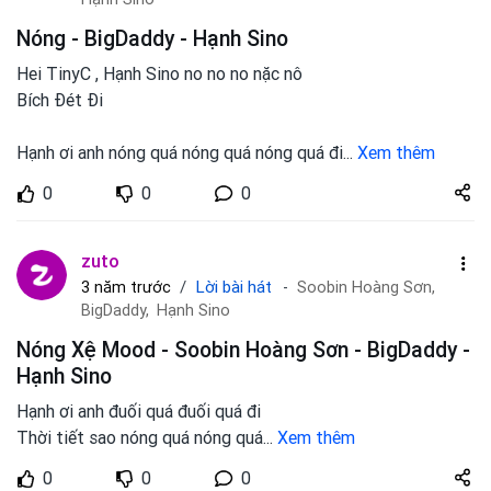
Nóng - BigDaddy - Hạnh Sino
Hei TinyC , Hạnh Sino no no no nặc nô
Bích Đét Đi
Hạnh ơi anh nóng quá nóng quá nóng quá đi
...
Xem thêm
Share
0
0
0
zuto.vn
zuto
Lời bài hát
3 năm trước
Soobin Hoàng Sơn,
BigDaddy,
Hạnh Sino
Nóng Xệ Mood - Soobin Hoàng Sơn - BigDaddy -
Hạnh Sino
Hạnh ơi anh đuối quá đuối quá đi
Thời tiết sao nóng quá nóng quá
...
Xem thêm
Share
0
0
0
zuto.vn