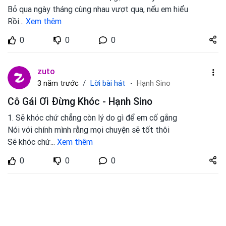
Bỏ qua ngày tháng cùng nhau vượt qua, nếu em hiểu
Rồi
...
Xem thêm
Share
0
0
0
zuto.vn
zuto
Lời bài hát
3 năm trước
Hạnh Sino
Cô Gái Ơi Đừng Khóc - Hạnh Sino
1. Sẽ khóc chứ chẳng còn lý do gì để em cố gắng
Nói với chính mình rằng mọi chuyện sẽ tốt thôi
Sẽ khóc chứ
...
Xem thêm
Share
0
0
0
zuto.vn