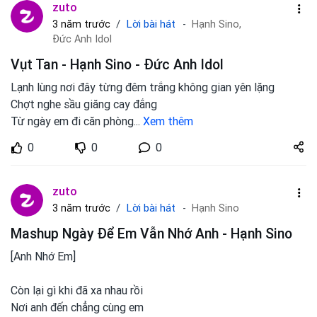
zuto
Lời bài hát
3 năm trước
Hạnh Sino,
Đức Anh Idol
Vụt Tan - Hạnh Sino - Đức Anh Idol
Lạnh lùng nơi đây từng đêm trắng không gian yên lặng
Chợt nghe sầu giăng cay đắng
Từ ngày em đi căn phòng
...
Xem thêm
Share
0
0
0
zuto.vn
zuto
Lời bài hát
3 năm trước
Hạnh Sino
Mashup Ngày Để Em Vẫn Nhớ Anh - Hạnh Sino
[Anh Nhớ Em]
Còn lại gì khi đã xa nhau rồi
Nơi anh đến chẳng cùng em