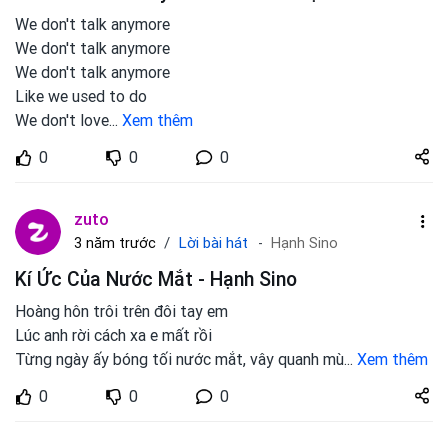
We don't talk anymore
We don't talk anymore
We don't talk anymore
Like we used to do
We don't love
...
Xem thêm
Share
0
0
0
zuto.vn
zuto
Lời bài hát
3 năm trước
Hạnh Sino
Kí Ức Của Nước Mắt - Hạnh Sino
Hoàng hôn trôi trên đôi tay em
Lúc anh rời cách xa e mất rồi
Từng ngày ấy bóng tối nước mắt, vây quanh mù
...
Xem thêm
Share
0
0
0
zuto.vn