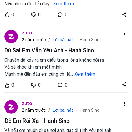
Nếu như ai đó đến đây
...
Xem thêm
Share
0
0
0
zuto.vn
zuto
Lời bài hát
2 năm trước
Hạnh Sino
Dù Sai Em Vẫn Yêu Anh - Hạnh Sino
Chuyện đã xảy ra em giấu trong lòng không nói ra
Và sẽ khóc khi em một mình
Mạnh mẽ đến đâu em cũng chỉ là
...
Xem thêm
Share
0
0
0
zuto.vn
zuto
Lời bài hát
2 năm trước
Hạnh Sino
Để Em Rời Xa - Hạnh Sino
Và nếu em muốn đi xa nơi anh, gạt đi tình yêu nơi anh