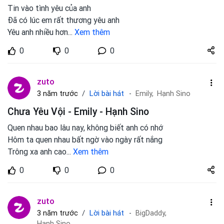
Tin vào tình yêu của anh
Đã có lúc em rất thương yêu anh
Yêu anh nhiều hơn
...
Xem thêm
Share
0
0
0
zuto.vn
zuto
Lời bài hát
3 năm trước
Emily,
Hạnh Sino
Chưa Yêu Vội - Emily - Hạnh Sino
Quen nhau bao lâu nay, không biết anh có nhớ
Hôm ta quen nhau bất ngờ vào ngày rất nắng
Trông xa anh cao
...
Xem thêm
Share
0
0
0
zuto.vn
zuto
Lời bài hát
3 năm trước
BigDaddy,
Hạnh Sino