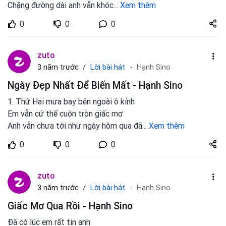
Chặng đường dài anh vẫn khóc
...
Xem thêm
Share
0
0
0
zuto.vn
zuto
Lời bài hát
3 năm trước
Hạnh Sino
Ngày Đẹp Nhất Để Biến Mất - Hạnh Sino
1. Thứ Hai mưa bay bên ngoài ô kính
Em vẫn cứ thế cuộn tròn giấc mơ
Anh vẫn chưa tới như ngày hôm qua đã
...
Xem thêm
Share
0
0
0
zuto.vn
zuto
Lời bài hát
3 năm trước
Hạnh Sino
Giấc Mơ Qua Rồi - Hạnh Sino
Đã có lúc em rất tin anh