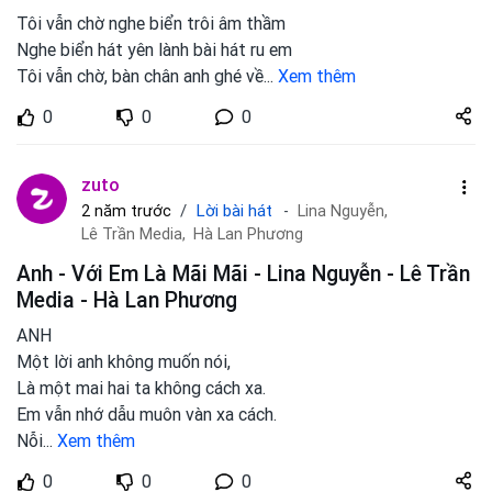
Tôi vẫn chờ nghe biển trôi âm thầm
Nghe biển hát yên lành bài hát ru em
Tôi vẫn chờ, bàn chân anh ghé về
...
Xem thêm
Share
0
0
0
zuto.vn
zuto
Lời bài hát
2 năm trước
Lina Nguyễn,
Lê Trần Media,
Hà Lan Phương
Anh - Với Em Là Mãi Mãi - Lina Nguyễn - Lê Trần
Media - Hà Lan Phương
ANH
Một lời anh không muốn nói,
Là một mai hai ta không cách xa.
Em vẫn nhớ dẫu muôn vàn xa cách.
Nỗi
...
Xem thêm
Share
0
0
0
zuto.vn