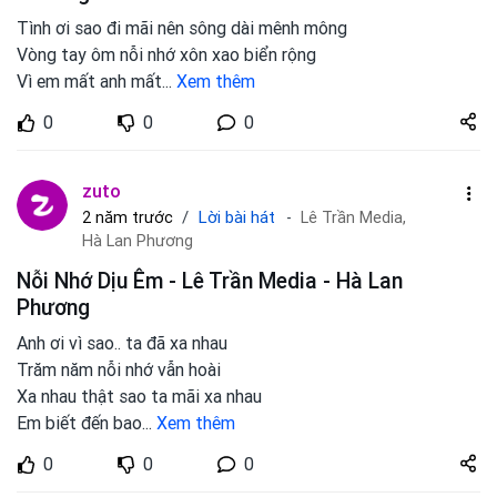
Tình ơi sao đi mãi nên sông dài mênh mông
Vòng tay ôm nỗi nhớ xôn xao biển rộng
Vì em mất anh mất
...
Xem thêm
Share
0
0
0
zuto.vn
zuto
Lời bài hát
2 năm trước
Lê Trần Media,
Hà Lan Phương
Nỗi Nhớ Dịu Êm - Lê Trần Media - Hà Lan
Phương
Anh ơi vì sao.. ta đã xa nhau
Trăm năm nỗi nhớ vẫn hoài
Xa nhau thật sao ta mãi xa nhau
Em biết đến bao
...
Xem thêm
Share
0
0
0
zuto.vn