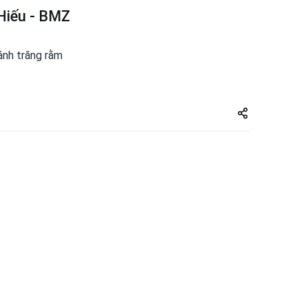
Hiếu - BMZ
ánh trăng rằm
Share
zuto.vn