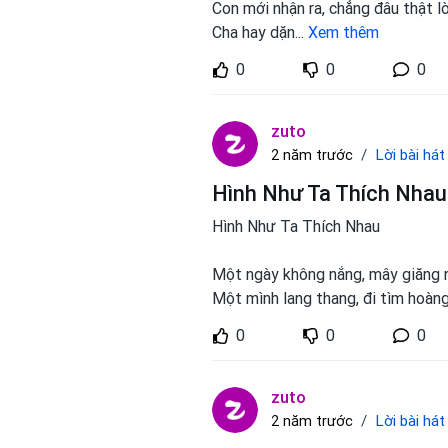
Con mới nhận ra, chẳng đâu thật lò
Cha hay dặn
...
Xem thêm
0
0
0
zuto
Lời bài hát
2 năm trước
Hình Như Ta Thích Nhau
Hình Như Ta Thích Nhau
Một ngày không nắng, mây giăng n
Một mình lang thang, đi tìm hoàn
0
0
0
zuto
Lời bài hát
2 năm trước