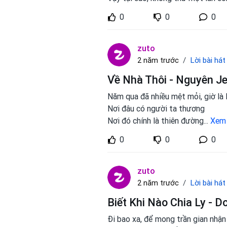
0
0
0
zuto
Lời bài hát
2 năm trước
Về Nhà Thôi - Nguyên Je
Năm qua đã nhiều mệt mỏi, giờ là l
Nơi đâu có người ta thương
Nơi đó chính là thiên đường
...
Xem
0
0
0
zuto
Lời bài hát
2 năm trước
Biết Khi Nào Chia Ly - D
Đi bao xa, để mong trần gian nhận 