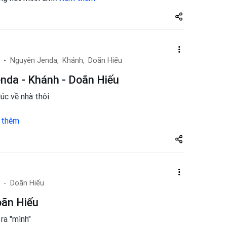
Share
zuto.vn
Nguyên Jenda,
Khánh,
Doãn Hiếu
nda - Khánh - Doãn Hiếu
úc về nhà thôi
 thêm
Share
zuto.vn
Doãn Hiếu
oãn Hiếu
ra "mình"