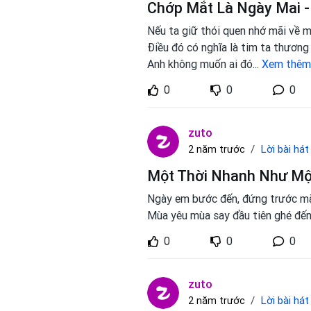
Chớp Mắt Là Ngày Mai -
Nếu ta giữ thói quen nhớ mãi về 
Điều đó có nghĩa là tim ta thương
Anh không muốn ai đó
...
Xem thêm
0
0
0
zuto
Lời bài hát
2 năm trước
Một Thời Nhanh Như Mộ
Ngày em bước đến, đứng trước mặ
Mùa yêu mùa say đầu tiên ghé đến
0
0
0
zuto
Lời bài hát
2 năm trước