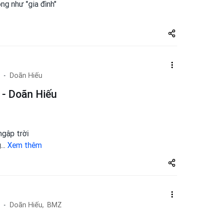
ng như "gia đình"
Share
zuto.vn
Doãn Hiếu
 - Doãn Hiếu
gập trời
g
...
Xem thêm
Share
zuto.vn
Doãn Hiếu,
BMZ