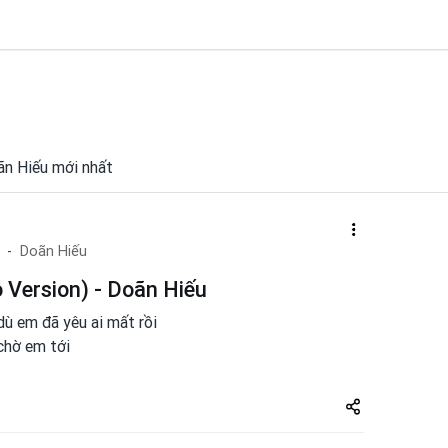
oãn Hiếu mới nhất
Doãn Hiếu
o Version) - Doãn Hiếu
dù em đã yêu ai mất rồi
chờ em tới
Share
zuto.vn