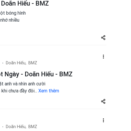
 Doãn Hiếu - BMZ
một bóng hình
 nhớ nhiều
Share
zuto.vn
Doãn Hiếu,
BMZ
t Ngày - Doãn Hiếu - BMZ
t anh và nhìn anh cười
 khi chưa đầy đôi
...
Xem thêm
Share
zuto.vn
Doãn Hiếu,
BMZ