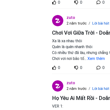
0
0
0
zuto
Lời bài hát
2 năm trước
Chơi Vơi Giữa Trời - Do
Xa là xa nhau thôi
Quên là quên nhanh thôi
Có nhiều thứ đã lâu, nhưng chẳng 
Chơi vơi nơi bão tố
...
Xem thêm
0
0
0
zuto
Lời bài hát
2 năm trước
Họ Yêu Ai Mất Rồi - Doã
VER 1: