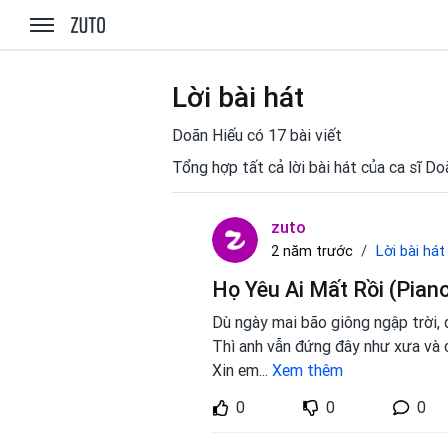
zuto.vn
Lời bài hát
Doãn Hiếu có 17 bài viết
Tổng hợp tất cả lời bài hát của ca sĩ D
zuto
Lời bài hát
2 năm trước
Họ Yêu Ai Mất Rồi (Pian
Dù ngày mai bão giông ngập trời, 
Thì anh vẫn đứng đây như xưa và 
Xin em
...
Xem thêm
0
0
0