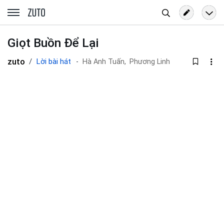
Tìm
zuto.vn
kiếm
Giọt Buồn Để Lại
zuto
Lời bài hát
Hà Anh Tuấn,
Phương Linh