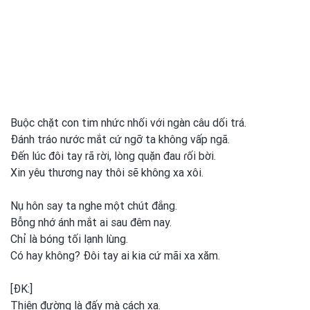
Buộc chặt con tim nhức nhối với ngàn câu dối trá.
Đánh tráo nước mắt cứ ngỡ ta không vấp ngã.
Đến lúc đôi tay rã rời, lòng quặn đau ɾối bời.
Xin yêu thương nay thôi sẽ không xa xôi.
Nụ hôn say ta nghe một
chút đắng.
Bỗng nhớ ánh mắt ai sau đêm nay.
Chỉ là bóng tối lạnh lùng.
Có hay không? Đôi tay ai kia cứ mãi xa xăm.
[ĐK:]
Thiên đường là đấy mà cách xa.